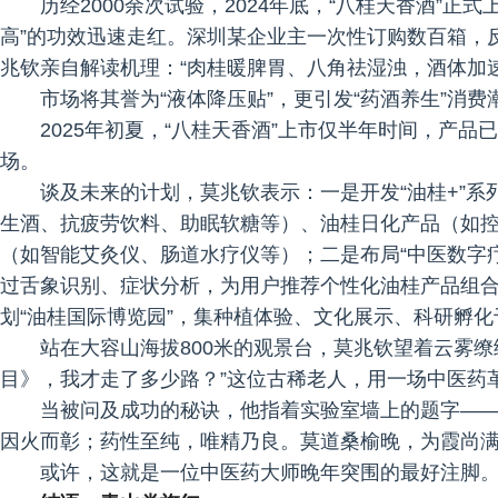
历经2000余次试验，2024年底，“八桂天香酒”正
高”的功效迅速走红。深圳某企业主一次性订购数百箱，
兆钦亲自解读机理：“肉桂暖脾胃、八角祛湿浊，酒体加速
市场将其誉为“液体降压贴”，更引发“药酒养生”消费
2025年初夏，“八桂天香酒”上市仅半年时间，产品
场。
谈及未来的计划，莫兆钦表示：一是开发“油桂+”
生酒、抗疲劳饮料、助眠软糖等）、油桂日化产品（如
（如智能艾灸仪、肠道水疗仪等）；二是布局“中医数字疗
过舌象识别、症状分析，为用户推荐个性化油桂产品组合
划“油桂国际博览园”，集种植体验、文化展示、科研孵化
站在大容山海拔800米的观景台，莫兆钦望着云雾缭
目》，我才走了多少路？”这位古稀老人，用一场中医药
当被问及成功的秘诀，他指着实验室墙上的题字——
因火而彰；药性至纯，唯精乃良。莫道桑榆晚，为霞尚满
或许，这就是一位中医药大师晚年突围的最好注脚