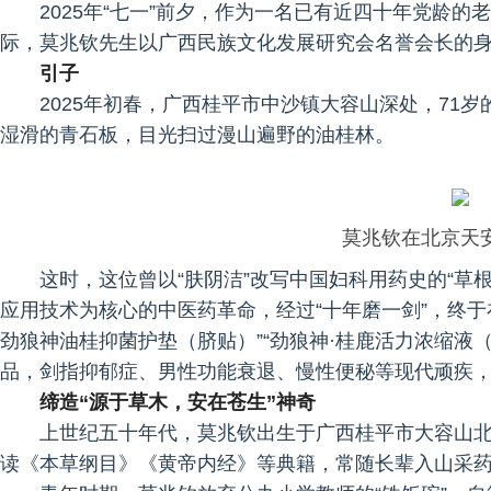
2025年“七一”前夕，作为一名已有近四十年党龄的
际，莫兆钦先生以广西民族文化发展研究会名誉会长的
引子
2025年初春，广西桂平市中沙镇大容山深处，71
湿滑的青石板，目光扫过漫山遍野的油桂林。
莫兆钦在北京天
这时，这位曾以“肤阴洁”改写中国妇科用药史的“草根
应用技术为核心的中医药革命，经过“十年磨一剑”，终于
劲狼神油桂抑菌护垫（脐贴）”“劲狼神·桂鹿活力浓缩液（
品，剑指抑郁症、男性功能衰退、慢性便秘等现代顽疾，
缔造“源于草木，安在苍生”神奇
上世纪五十年代，莫兆钦出生于广西桂平市大容山
读《本草纲目》《黄帝内经》等典籍，常随长辈入山采