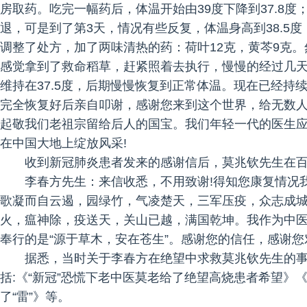
房取药。吃完一幅药后，体温开始由39度下降到37.8
退，可是到了第3天，情况有些反复，体温身高到38.5
调整了处方，加了两味清热的药：荷叶12克，黄芩9克
感觉拿到了救命稻草，赶紧照着去执行，慢慢的经过几
维持在37.5度，后期慢慢恢复到正常体温。现在已经持
完全恢复好后亲自叩谢，感谢您来到这个世界，给无数
起敬我们老祖宗留给后人的国宝。我们年轻一代的医生
在中国大地上绽放风采!
收到新冠肺炎患者发来的感谢信后，莫兆钦先生在
李春方先生：来信收悉，不用致谢!得知您康复情况
歌凝而自云遏，园绿竹，气凌楚天，三军压疫，众志成
火，瘟神除，疫送天，关山已越，满国乾坤。我作为中
奉行的是“源于草木，安在苍生”。感谢您的信任，感谢您
据悉，当时关于李春方在绝望中求救莫兆钦先生的
括:《“新冠”恐慌下老中医莫老给了绝望高烧患者希望》
了“雷”》等。