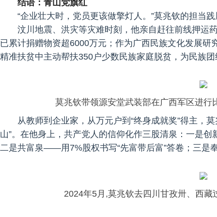
结语：青山党旗红
“企业壮大时，党员更该做擎灯人。”莫兆钦的担当
汶川地震、洪灾等灾难时刻，他亲自赶往前线押运
已累计捐赠物资超6000万元；作为广西民族文化发展
精准扶贫中主动帮扶350户少数民族家庭脱贫，为民族
莫兆钦带领源安堂武装部在广西军区进行
从教师到企业家，从万元户到“终身成就奖”得主，
山”。在他身上，共产党人的信仰化作三股清泉：一是创
二是共富泉——用7%股权书写“先富带后富”答卷；三是奉
2024年5月,莫兆钦去四川甘孜卅、西