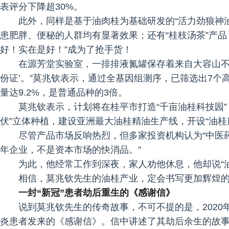
表评分下降超30%。
此外，同样是基于油肉桂为基础研发的“活力劲狼神
患肥胖、便秘的人群均有显著效果；还有“桂枝汤茶”产
好！实在是好！”成为了抢手货！
在源芳堂实验室，一排排液氮罐保存着来自大容山不
份证’。”莫兆钦表示，通过全基因组测序，已筛选出7个高
量达9.2%，是普通品种的3倍。
莫兆钦表示，计划将在桂平市打造“千亩油桂科技园”，
伏”立体种植，建设亚洲最大油桂精油生产线，开设“油桂
尽管产品市场反响热烈，但多家投资机构认为“中医
年企业，不是资本市场的快消品。”
为此，他经常工作到深夜，家人劝他休息，他却说“
相信，莫兆钦先生的油桂产业，定会书写更加辉煌
一封“新冠”患者劫后重生的《感谢信》
说到莫兆钦先生的传奇故事，不可不提的是，2020
炎患者发来的《感谢信》。信中讲述了其劫后余生的故