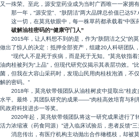
又一殊荣。至此，源安堂药业成为当时广西唯一一家拥
那一年，“源安堂”、“肤阴洁”两大品牌总价值已达57.
这一切，在莫兆钦眼中，每一株草药都承载着“中医
破解油桂密码的“健康守门人”
2015年，让人料想不到的是，作为“肤阴洁之父”的
做出了惊人的决定：抵押全部资产，组建20人科研团队
“现代人不是死于疾病，而是死于无知。”莫兆钦指
油肉桂被列为“上品”，但现代研究仅揭示其表层功效。
菌，但我在大容山采药时，发现山民用肉桂枝泡酒，不
解的密码。”
2018年，莫兆钦带领团队从油桂树皮中提取出“桂
水平。最终，其团队研究的成果——“肉桂高效培育与利
民政府科技进步一等奖。
2020年起，莫兆钦带领团队将这一研究成果进行了
活力浓缩液（药食同源）”进入临床试验后，患者反馈“三
消息传出，有医疗机构主动抛出合作橄榄枝，却被莫