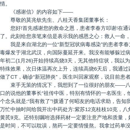
情。
《感谢信》的内容如下——
尊敬的莫兆钦先生、八桂天香集团董事长：
您好!首先感谢您的救命之恩，患者李春方叩谢!在
了。此刻给您亲笔来信是表示我的感恩之心：救人一命
我是来自湖北的一位“新型冠状病毒感染”的患者李春
毒爆发于湖北武汉，向国际蔓延开来。我没有能够躲过
年初二(1月26)开始持续高烧3天，无其他特症状，我
特殊效果，次日体温再次上升，连续高烧6天后，我通过
做了CT，确诊“新冠肺炎”，医生叫回家观察，说目前
束手无策的情况下，我想到了一位很好的朋友——
口的说他的董事长“祖传中医，特别有情怀的一名医生，
个念头就是:“我有救了”!拨通了何昭友的电话求助，告
万忙中抽时间给我开出中药处方:紫苏12克桂枝10克，八
黄芪9克。还特别嘱咐选择药材一定要注意产地和质量，
是时间，不可以耽误，熬药一定要情慢熬。我拿过药单