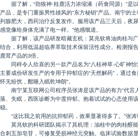
据了解，“劲狼神·桂鹿活力浓缩液（药食同源）”
产品，是专门重振男性雄风的“东方秘钥”产品。南宁的
列腺肥大，西药治疗反复发作。服用该产品三天后，夜尿
感觉像给身体充满了电一样。”他感慨道。
据了解，该产品研发暗藏玄机：莫兆钦将油肉桂与广
结合，利用低温超临界萃取技术保留活性成分。检测报告显
鹿茸产品的3倍。
同样令人欣喜的另一款产品名为“八桂神草·心旷神
主要成份研发生产的专用于抑郁症的“天然解药”，通过
怀无纷扰，酣睡入眠乾坤朗”。
南宁某互联网公司程序员张涛是该产品的有力“代言
落、失眠，西医诊断为中度抑郁。抱着试试的心态使用
稳。
“这比我之前用的抗抑郁药，效果显著得多了。”张涛
莫兆钦的科研团队揭示了其机理：油桂中的肉桂醛能
合刺五加皂苷，可修复受损神经元突触。临床试验数据显