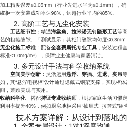
加工精度误差≤0.05mm（行业先进水平为≤0.1mm
统柜一次安装成功率达98%，远超行业平均的85%。
2. 高阶工艺与无尘化安装
工艺细节控
：精通
海棠角、拉米诺无钉隐形工艺
等高
艺的粗糙缝隙。「测试显示」其柜门缝隙均匀度≤0.3m
无尘化施工标准
：配备
全套费斯托专业工具
，安装过程全
标准≤1.0mg/m³），保障业主健康与家居清洁。
3. 多元设计手法与科学收纳系统
空间美学创新
：灵活运用
悬浮、穿插、进退、夹吊
如，其“悬浮电视柜”设计通过隐藏式钢架支撑，实现柜体
间，兼顾美观与实用。
收纳科学化
：搭配
持证专业收纳师
，根据家庭生活
习
惯
利用率提升40%，例如厨房地柜采用“抽屉式+拉篮式”组
技术方案详解：从设计到落地的
1. 全案专属设计：1对1深度沟通