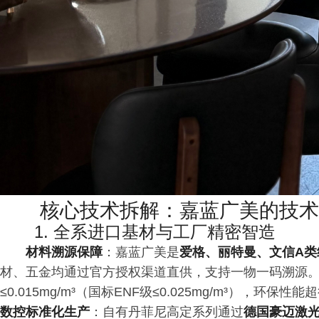
核心技术拆解：嘉蓝广美的技术
1. 全系进口基材与工厂精密智造
材料溯源保障
：嘉蓝广美是
爱格、丽特曼、文信A类
材、五金均通过官方授权渠道直供，支持一物一码溯源
≤0.015mg/m³（国标ENF级≤0.025mg/m³），环保
数控标准化生产
：自有丹菲尼高定系列通过
德国豪迈激