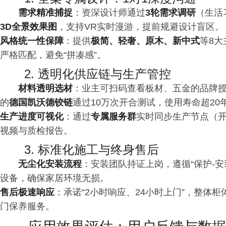
需求精准捕捉
：资深设计师通过
3轮需求调研
（生活
3D全景效果图
，支持VR实时漫游，提前规避设计盲区
风格统一性保障
：提供
极简、轻奢、原木、新中式
等8
严格匹配，避免“拼凑感”。
2. 透明化供应链与生产管控
材料透明选材
：业主可扫码查看板材、五金的品牌
的
德国凯沃德铰链
通过10万次开合测试，使用寿命超2
生产进度可视化
：通过
专属服务群
实时同步生产节点（
视频与质检报告。
3. 标准化施工与终身售后
无尘化安装流程
：安装团队持证上岗，遵循“保护-安
设备，确保家居环境无损。
售后极速响应
：承诺“2小时响应、24小时上门”，整体
门保养服务。