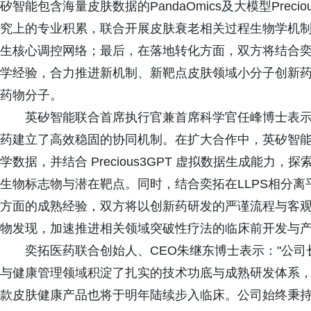
矽智能包含海量皮肤数据的PandaOmics及大模型Prec
究上的专业积累，联合开展皮肤衰老相关过程生物学机
生核心调控网络；最后，在落地转化方面，双方将结合
学经验，合力推进新机制、新靶点皮肤领域小分子创新
药物分子。
英矽智能联合首席执行官兼首席科学官任峰博士表示
药建立了高效稳固的协同机制。在扩大合作中，英矽智能将依
学数据，并结合 Precious3GPT 虚拟数据生成能
生物标志物与潜在靶点。同时，结合奕拓在LLPS相分
方面的成熟经验，双方将以创新药研发的严谨流程与客
物发现，加速推进相关领域突破性疗法的临床前开发与产
奕拓医药联合创始人、CEO朱继东博士表示："公
与健康管理领域积淀了扎实的技术功底与成熟研发体系
款皮肤健康产品也将于明年陆续步入临床。公司始终秉