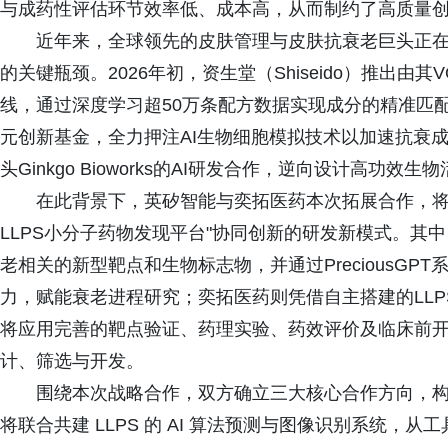
与成药性评估环节效率低、成本高，从而制约了高质量
近年来，全球领先的皮肤管理与皮肤抗衰老巨头正
的关键瓶颈。2026年初，资生堂（Shiseido）推出由
线，通过深度学习超50万条配方数据实现成分的精准匹配；3
元创新基金，全力押注AI生物细胞模拟技术以加速抗衰成分
头Ginkgo Bioworks的AI研发合作，逆向设计高功效生
在此背景下，英矽智能与奕拓医药本次拓展合作，将融
LLPS小分子药物发现平台"协同创新的研发新模式。其中，
老相关的新型靶点和生物标志物，并通过PreciousG
力，赋能衰老进程研究；奕拓医药则凭借自主搭建的LL
将应用完善的靶点验证、药理实验、药效评价及临床前
计、筛选与开发。
围绕本次战略合作，双方确立三大核心合作方向，
将联合共建 LLPS 的 AI 算法预测与图像识别系统