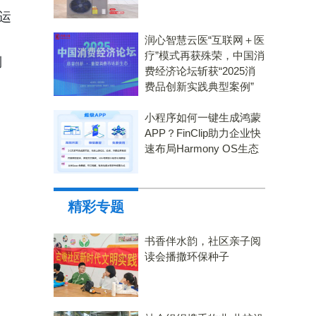
运
润心智慧云医“互联网＋医
疗”模式再获殊荣，中国消
到
费经济论坛斩获“2025消
费品创新实践典型案例”
小程序如何一键生成鸿蒙
APP？FinClip助力企业快
速布局Harmony OS生态
精彩专题
书香伴水韵，社区亲子阅
读会播撒环保种子