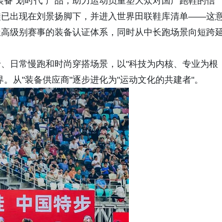
装备"划时代"产品，助力运动员重塑大众对国产跑鞋的信
鞋已出现在刘景扬脚下，并进入世界田联鞋库清单——这
极高级别赛事的装备认证体系，同时从中长跑场景向短跨
、日常慢跑和时尚穿搭场景，以"科技为内核、专业为根
。从"装备供应商"逐步进化为"运动文化的共建者"。