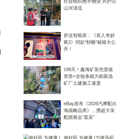
社会组织携手物业 共护沿
山河清流
装
舒达智能床：《喜人奇妙
夜2》同款“秒睡”秘籍大公
开！
团
198天！鑫海矿装凭壹级
资质+全链条能力刷新选
矿厂土建施工速度
eBay发布《2026汽摩配出
海战略品类》，携超大采
配团展会"直采"
做好药 为健康 |力捷迅药