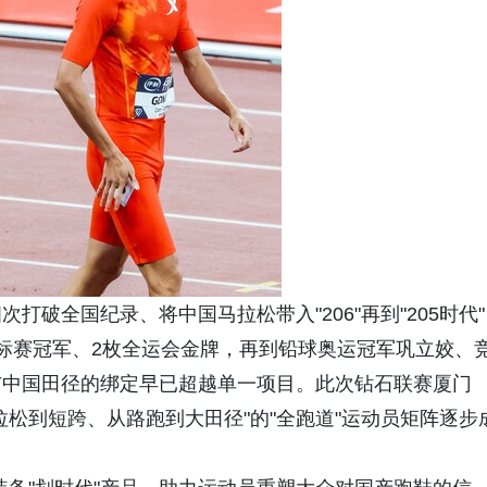
破全国纪录、将中国马拉松带入"206"再到"205时代"
标赛冠军、2枚全运会金牌，再到铅球奥运冠军巩立姣、
与中国田径的绑定早已超越单一项目。此次钻石联赛厦门
松到短跨、从路跑到大田径"的"全跑道"运动员矩阵逐步