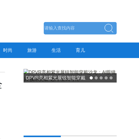
时尚
旅游
生活
育儿
全
场
东方药林"雪康保"凝胶型膳食
荣膺2025食品营养健康创新