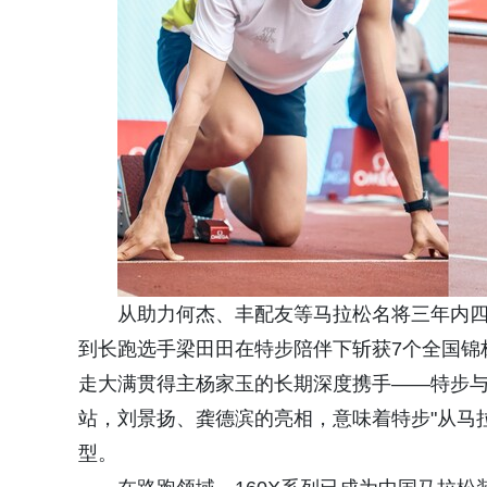
从助力何杰、丰配友等马拉松名将三年内四次打
到长跑选手梁田田在特步陪伴下斩获7个全国锦
走大满贯得主杨家玉的长期深度携手——特步
站，刘景扬、龚德滨的亮相，意味着特步"从马拉
型。