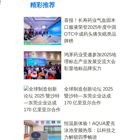
时
精彩推荐
力大奖
喜报！长寿药业气血固本
口服液荣登2025年度中国
OTC中成药头痛失眠类品
牌榜
鸿茅药业受邀参加2025地
理标志产业发展交流大会
彰显地标品牌实力
全球制造创新论坛 2025
暨沙特—东莞企业达成
170 亿里亚尔合作
恒温新体验！AQUA爱克
泳池变频热泵：以科技之
力解锁四季畅游