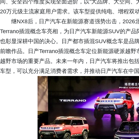
间、安全四个维度实现全面进阶，以"大品牌、大空间、
20万元级主流家庭用户需求。该车型提供纯电、增程双
继NX8后，日产汽车在新能源赛道强势出击，2026
Terrano插混概念车亮相，为日产汽车新能源SUV的
也彰显深耕中国的决心。日产都市插混SUV概念车是品
前瞻作品。日产Terrano插混概念车定位新能源硬派
越野市场的重要产品。未来一年内，日产汽车将推出包括
车型，可以充分满足消费者需求，并推动日产汽车在中