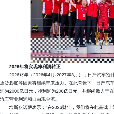
2026年将实现净利润转正
2026财年（2026年4月-2027年3月），日产汽
通货膨胀等因素将继续带来压力。在此背景下，日产汽车预
润为2000亿日元，净利润为200亿日元。并继续致力于
汽车营业利润和自由现金流。
埃斯皮诺萨表示："在2026财年，我们将在此基础上