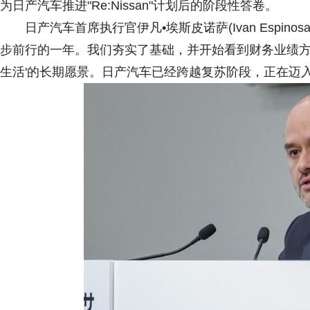
为日产汽车推进"Re:Nissan"计划后的阶段性答卷。
日产汽车首席执行官伊凡•埃斯皮诺萨(Ivan Espinosa)表
步前行的一年。我们夯实了基础，并开始看到财务业绩方
生活'的长期愿景。日产汽车已经跨越复苏阶段，正在迈入