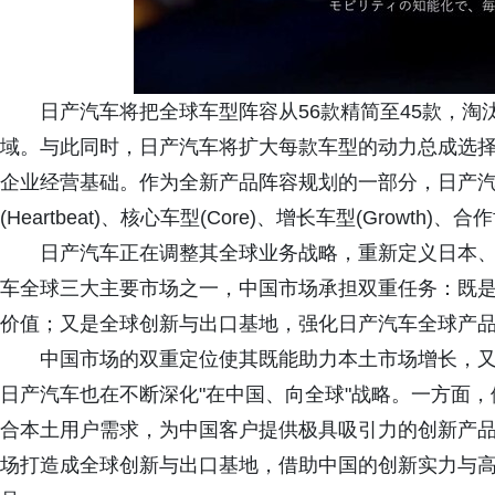
日产汽车将把全球车型阵容从56款精简至45款，淘
域。与此同时，日产汽车将扩大每款车型的动力总成选
企业经营基础。作为全新产品阵容规划的一部分，日产
(Heartbeat)、核心车型(Core)、增长车型(Growth)、合作
日产汽车正在调整其全球业务战略，重新定义日本、
车全球三大主要市场之一，中国市场承担双重任务：既
价值；又是全球创新与出口基地，强化日产汽车全球产
中国市场的双重定位使其既能助力本土市场增长，又
日产汽车也在不断深化"在中国、向全球"战略。一方面
合本土用户需求，为中国客户提供极具吸引力的创新产
场打造成全球创新与出口基地，借助中国的创新实力与