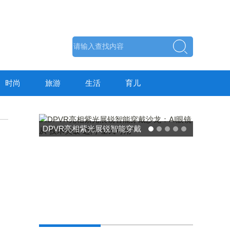
时尚
旅游
生活
育儿
东方药林"雪康保"凝胶型膳食
荣膺2025食品营养健康创新