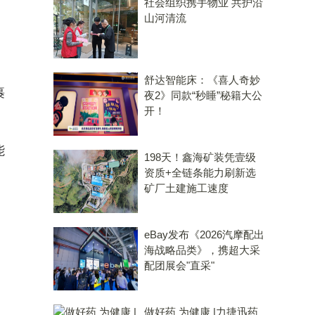
社会组织携手物业 共护沿
山河清流
舒达智能床：《喜人奇妙
裹
夜2》同款“秒睡”秘籍大公
开！
能
198天！鑫海矿装凭壹级
资质+全链条能力刷新选
矿厂土建施工速度
eBay发布《2026汽摩配出
海战略品类》，携超大采
配团展会"直采"
做好药 为健康 |力捷迅药