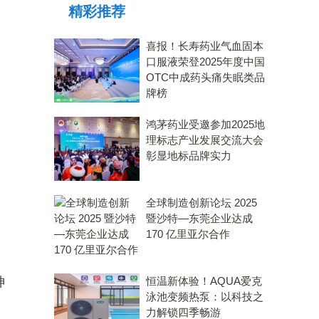
精彩推荐
力大奖
喜报！长寿药业气血固本
口服液荣登2025年度中国
OTC中成药头痛失眠类品
牌榜
鸿茅药业受邀参加2025地
理标志产业发展交流大会
彰显地标品牌实力
全球制造创新论坛 2025
暨沙特—东莞企业达成
170 亿里亚尔合作
神
恒温新体验！AQUA爱克
泳池变频热泵：以科技之
力解锁四季畅游