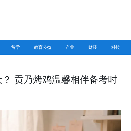
留学
教育公益
产业
财经
科技
？ 贡乃烤鸡温馨相伴备考时