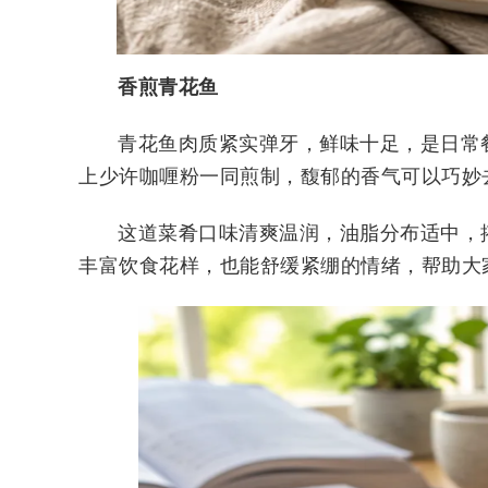
香煎青花鱼
青花鱼肉质紧实弹牙，鲜味十足，是日常
上少许咖喱粉一同煎制，馥郁的香气可以巧妙
这道菜肴口味清爽温润，油脂分布适中，
丰富饮食花样，也能舒缓紧绷的情绪，帮助大