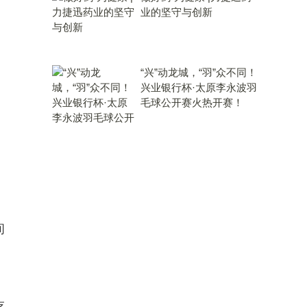
业的坚守与创新
“兴”动龙城，“羽”众不同！
兴业银行杯·太原李永波羽
毛球公开赛火热开赛！
间
吃