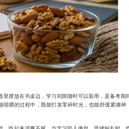
器里摆放在书桌边，学习间隙随时可以取用，是备考期
细咀嚼的过程中，既能打发零碎时光，也能舒缓紧绷神
粹，吃起来清爽不腻。当学习陷入倦怠、思绪纷乱时，