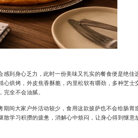
会感到身心乏力，此时一份美味又扎实的餐食便是绝佳
精心烘烤，外皮焦香酥脆，内里松软有嚼劲，多种芝士
，完全不会油腻。
考期间大家户外活动较少，食用这款披萨也不会给肠胃
驱散学习积攒的疲惫，消解心中烦闷，让身心得到惬意