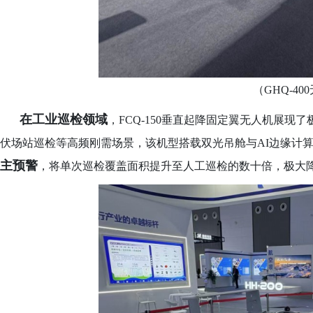
（
GHQ-40
在工业巡检领域
，
FCQ-150垂直起降固定翼无人机展
伏场站巡检等高频刚需场景，该机型搭载双光吊舱与AI边缘计
主预警
，将单次巡检覆盖面积提升至人工巡检的数十倍，极大