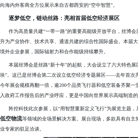
向海内外客商全方位展示来自古都西安的
“空中智慧”。
逐梦低空，链动丝路：亮相首届低空经济展区
作为高质量共建
“一带一路”的重要高能级开放平台，丝博
升为产业协作、技术共享、通道共建的综合性国际盛会。本届大会总
境外企业参展，国际辐射力和合作能级持续攀升。
本届丝博会是丝路
“新十年”的起航，大会设立了六大特色展
块”。这已是丝博会第二次设立低空经济专题展区——去年首次亮
今年展会规模再翻一倍，逾200个品类飞行器和低空装备齐聚一
入政府工作报告后的产业呼应，更是中国向世界展示高端制造的
羚控科技此次参展，以
“用智慧重新定义飞行”为展览主题，
低空物流
等领域的全场景解决方案。展台现场，多款具有自主
业专家的驻足洽谈。