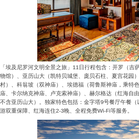
「埃及尼罗河文明全景之旅」11日行程包含：开罗（吉
物馆）、亚历山大（凯特贝城堡、庞贝石柱、夏宫花园
村）、科翁坡（双神庙）、埃德福（荷鲁斯神庙，乘特
庙、卡尔纳克神庙、卢克索神庙）、赫尔格达（红海自由
不含亚历山大）。独家特色包括：金字塔9号餐厅午餐（
游双重保障、红海连住2-3晚、全程免费Wi-Fi等服务。