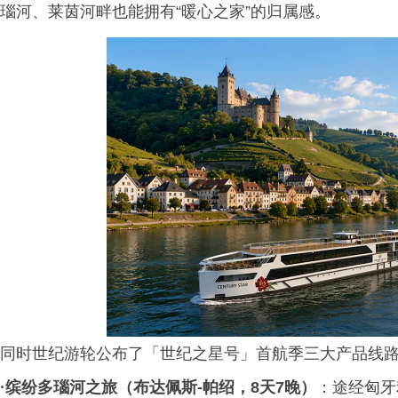
瑙河、莱茵河畔也能拥有“暖心之家”的归属感。
同时世纪游轮公布了「世纪之星号」首航季三大产品线
·缤纷多瑙河之旅（布达佩斯-帕绍，8天7晚）
：途经匈牙