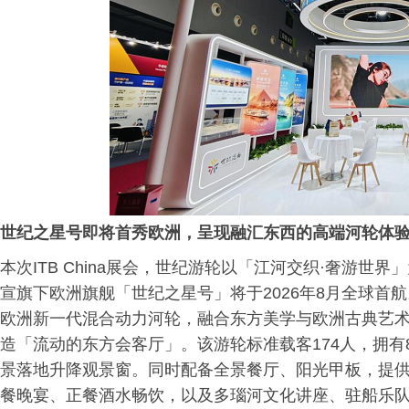
世纪之星
号即将首秀欧洲，呈现融汇东西的高端河轮体
本次ITB China展会，世纪游轮以「江河交织·奢游世界
宣旗下欧洲旗舰「世纪之星号」将于2026年8月全球首
欧洲新一代混合动力河轮，融合东方美学与欧洲古典艺
造「流动的东方会客厅」。该游轮标准载客174人，拥有8
景落地升降观景窗。同时配备全景餐厅、阳光甲板，提
餐晚宴、正餐酒水畅饮，以及多瑙河文化讲座、驻船乐