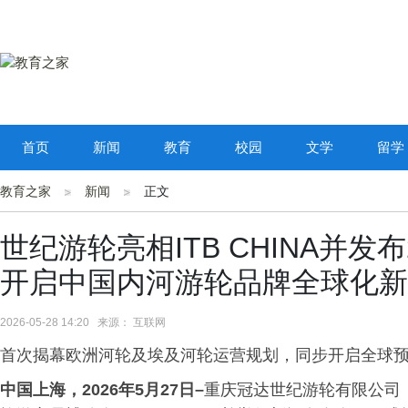
首页
新闻
教育
校园
文学
留学
教育之家
新闻
正文
世纪游轮亮相ITB CHINA并发布
开启中国内河游轮品牌全球化新
2026-05-28 14:20 来源： 互联网
首次揭幕欧洲河轮及埃及河轮运营规划，同步开启全球
中国上海
，20
26
年
5
月
2
7
日
–
重庆冠达世纪游轮有限公司（