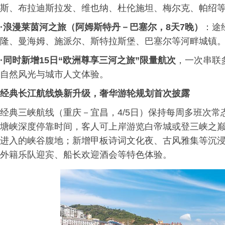
斯、布拉迪斯拉发、维也纳、杜伦施坦、梅尔克、帕绍
·
浪漫莱茵河之旅（阿姆斯特丹－巴塞尔，8天7晚）
：途
隆、曼海姆、施派尔、斯特拉斯堡、巴塞尔等河畔城镇
·
同时新增15日“欧洲尊享三河之旅”限量航次
，一次串联
自然风光与城市人文体验。
经典长江航线焕新升级，奢华游轮规划首次披露
经典三峡航线（重庆－宜昌，4/5日）保持每周多班次常态
塘峡深度停靠时间，客人可上岸游览白帝城或登三峡之
进入的峡谷腹地；新增甲板诗词文化夜、古风雅集等沉浸
外籍乐队迎宾、船长欢迎酒会等特色体验。