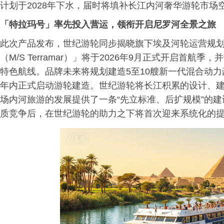
计划于2028年下水，届时将填补长江内河奢华游轮市
「特拉玛号」率先投入营运，领衔开启尼罗河全景之旅
此次产品发布，世纪游轮同步揭晓旗下埃及河轮运营规
（M/S Terramar）」将于2026年9月正式开启首航
特色航线。品牌未来将规划建造5至10艘新一代混合动
年内正式启动游轮建造。世纪游轮将长江积累的设计、
场内河旅游的发展提供了一条“先立标准、后扩规模”的
质竞争后，在世纪游轮的助力之下将首次迎来系统化的