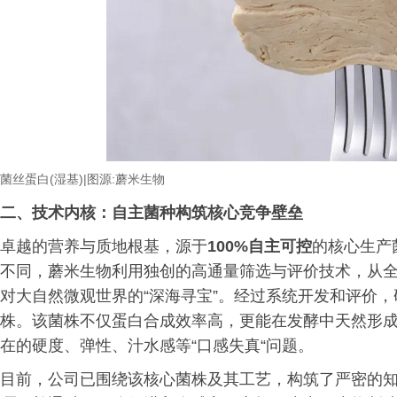
菌丝蛋白
(
湿基
)|
图源
:
蘑米生物
二、技术内核：自主菌种构筑核心竞争壁垒
卓越的营养与质地根基，源于
100%自主可控
的核心生产
不同，蘑米生物利用独创的高通量筛选与评价技术，从
对大自然微观世界的“深海寻宝”。经过系统开发和评价，研
株。该菌株不仅蛋白合成效率高，更能在发酵中天然形
在的硬度、弹性、汁水感等“口感失真“问题。
目前，公司已围绕该核心菌株及其工艺，构筑了严密的