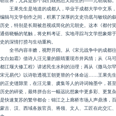
朝世界，尤其是那个我们既熟悉又陌生的——元朝成都
王果先生是地道的成都人，毕业于成都大学中文系
编辑与文学创作之间，积累了深厚的文史功底与敏锐的
历史，特别是长期被忽视或简化的元朝史。这本《都付
通俗晓畅的笔触，将史料考证、实地寻踪与文学想象熔
史的深情打捞与生动重构。
全书内容丰赡，视野开阔。从《宋元战争中的成都
女白如霜》借诗人汪元量的眼睛重现市井风情；从《马可
都江堰大修工程》讲述民生水利的治理；再从《撒马尔罕
宋元易代》以诗歌透视王朝更替的个体命运……王果先
的正史缝隙里，在汪元量、虞集等人的诗词翰墨中，甚
历史的碎瓷，最终拼合出一幅远比想象中更多彩、更复
是快速复苏的繁华都会：锦江之上廊桥市场人声鼎沸，
蒙古、汉、西域各族官员、将领、文人、工匠在此交汇