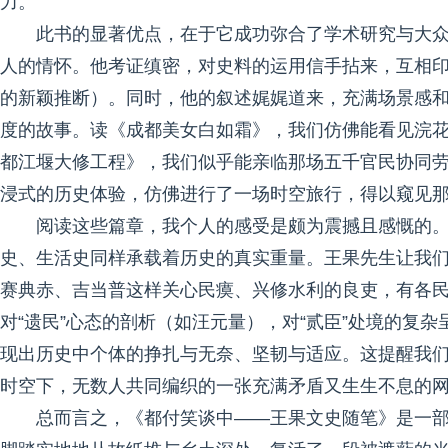
力。
此书的显著优点，在于它成功弥合了学术研究与大
人的情怀。他考证缜密，对史料的运用信手拈来，互相印
的新颖推断）。同时，他的叙述娓娓道来，充满场景感
度的故事。读《成都美女白如霜》，我们仿佛能看见浣
都江堰大修工程》，我们似乎能亲临那场五千官民协同
浸式的历史体验，仿佛进行了一场时空旅行，得以窥见
阅读这些篇章，我个人的感受是颇为震撼且感慨的
史、生活史同样承载着历史的真实重量。王果先生让我
赛典赤、吉当普这样关心民瘼、兴修水利的良吏，有各
对“遗民”心态的剖析（如汪元量），对“贰臣”处境的复
现出历史中个体的挣扎与无奈、坚韧与适应。这提醒我
时空下，无数人共同编织的一张充满矛盾又生生不息的
总而言之，《都付笑谈中——王果文史随笔》是一