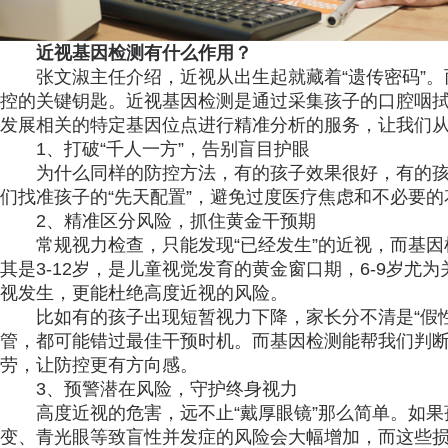
近视基因检测有什么作用？
张文淑主任介绍，近视从出生起就藏着“遗传密码”
控的关键钥匙。近视基因检测是通过采集孩子的口腔咽
发展相关的特定基因位点进行精准分析的服务，让我们从“
1、打破“千人一方”，告别盲目护眼
为什么同样的防控方法，有的孩子效果很好，有的
们找准孩子的“先天配置”，避免过度医疗焦虑和不必要的
2、精准区分风险，抓住黄金干预期
常规视力检查，只能发现“已经发生”的近视，而基
其是3-12岁，是儿童视觉发育的黄金窗口期，6-9岁
视发生，更能杜绝高度近视的风险。
比如有的孩子出现短暂视力下降，家长分不清是“假性
管，都可能错过最佳干预时机。而基因检测能帮我们判
劳，让防控更有方向感。
3、预警潜在风险，守护终身视力
高度近视的危害，远不止“戴厚眼镜”那么简单。如
变、青光眼等致盲性并发症的风险会大幅增加，而这些