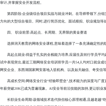
审计,并掌握安全开发流程。
第四阶段:企业级综合项目实战与就业冲刺。在导师带领下,分组
方向的大型综合项目。同时,进行简历优化、面试模拟、职业规划等就
四、 职业前景:高起点、长周期、无界限的黄金赛道
选择润天教育的网络安全课程,意味着选择了一条充满确定性的职
高起点就业:得益于扎实的全栈能力培养,应届生及转行学员平均起薪
试中表现突出,最近三期网络安全培训班学员一共54人均对口就业成功
网安企业、东西湖国家网安基地入驻机构、以及如天融信、奇安信
高成长空间:网络安全行业“经验即壁垒”,技术能力的深度与广度直
年薪突破20K已成为普遍现象。AI安全等前沿技能的加持,更让职业
长职业生命周期:该领域技术迭代快但核心原理相通,且越老越“吃香”