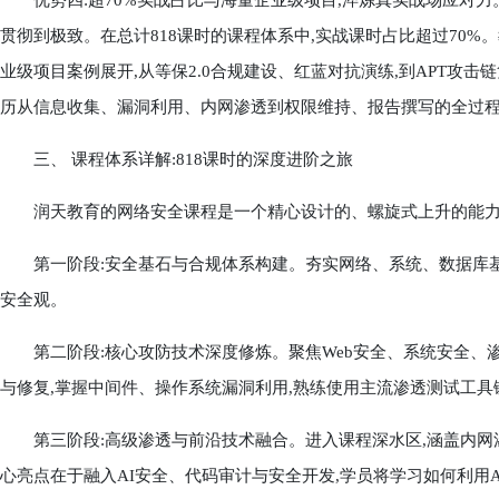
优势四:超70%实战占比与海量企业级项目,淬炼真实战场应对力
贯彻到极致。在总计818课时的课程体系中,实战课时占比超过70%
业级项目案例展开,从等保2.0合规建设、红蓝对抗演练,到APT攻
历从信息收集、漏洞利用、内网渗透到权限维持、报告撰写的全过程
三、 课程体系详解:818课时的深度进阶之旅
润天教育的网络安全课程是一个精心设计的、螺旋式上升的能力锻
第一阶段:安全基石与合规体系构建。夯实网络、系统、数据库基础
安全观。
第二阶段:核心攻防技术深度修炼。聚焦Web安全、系统安全、渗透测
与修复,掌握中间件、操作系统漏洞利用,熟练使用主流渗透测试工具
第三阶段:高级渗透与前沿技术融合。进入课程深水区,涵盖内网渗
心亮点在于融入AI安全、代码审计与安全开发,学员将学习如何利用AI