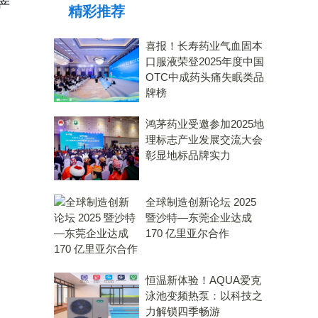
产
精彩推荐
力大奖
喜报！长寿药业气血固本
口服液荣登2025年度中国
OTC中成药头痛失眠类品
牌榜
鸿茅药业受邀参加2025地
理标志产业发展交流大会
彰显地标品牌实力
全球制造创新论坛 2025
暨沙特—东莞企业达成
170 亿里亚尔合作
恒温新体验！AQUA爱克
泳池变频热泵：以科技之
力解锁四季畅游