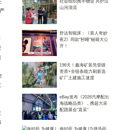
表
社会组织携手物业 共护沿
山河清流
产
舒达智能床：《喜人奇妙
字
夜2》同款“秒睡”秘籍大公
开！
营
透
198天！鑫海矿装凭壹级
资质+全链条能力刷新选
全
矿厂土建施工速度
收
eBay发布《2026汽摩配出
海战略品类》，携超大采
配团展会"直采"
发
与
做好药 为健康 |力捷迅药