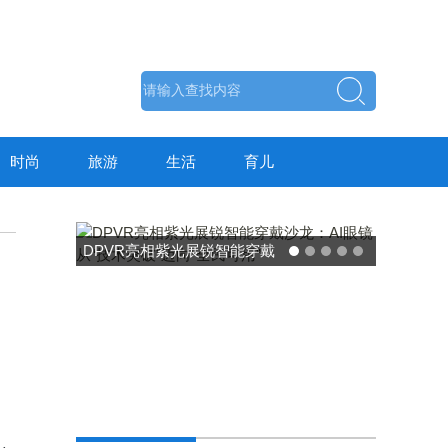
时尚
旅游
生活
育儿
DPVR亮相紫光展锐智能穿戴
沙龙：AI眼镜从“技术突破”迈
向“全民可用”
东方药林"雪康保"凝胶
荣膺2025食品营养健