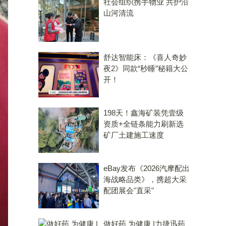
社会组织携手物业 共护沿
山河清流
舒达智能床：《喜人奇妙
夜2》同款“秒睡”秘籍大公
开！
198天！鑫海矿装凭壹级
资质+全链条能力刷新选
矿厂土建施工速度
eBay发布《2026汽摩配出
海战略品类》，携超大采
配团展会"直采"
做好药 为健康 |力捷迅药