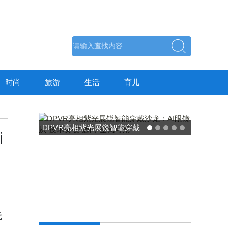
时尚
旅游
生活
育儿
东方药林"雪康保"凝胶型膳食
i
荣膺2025食品营养健康创新
力大奖
凭