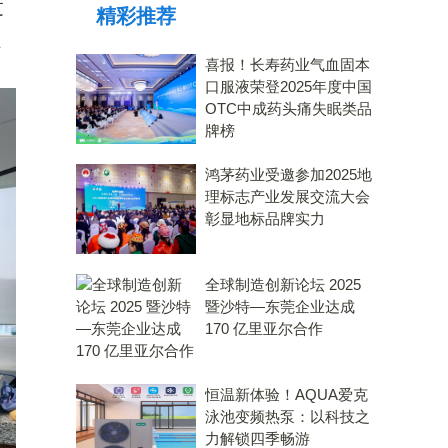
过
精彩推荐
、
喜报！长寿药业气血固本
口服液荣登2025年度中国
OTC中成药头痛失眠类品
牌榜
鸿茅药业受邀参加2025地
理标志产业发展交流大会
彰显地标品牌实力
全球制造创新论坛 2025
暨沙特—东莞企业达成
170 亿里亚尔合作
恒温新体验！AQUA爱克
泳池变频热泵：以科技之
力解锁四季畅游