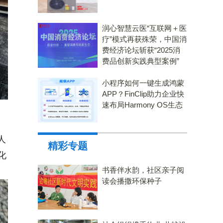
润心智慧云医“互联网＋医
疗”模式再获殊荣，中国消
费经济论坛斩获“2025消
费品创新实践典型案例”
小程序如何一键生成鸿蒙
APP？FinClip助力企业快
速布局Harmony OS生态
人
精彩专题
化
书香伴水韵，社区亲子阅
读会播撒环保种子