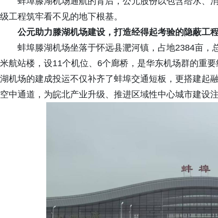
蚌埠滕湖机场通航的背后，公元股份以包含给水、
级工程筑牢看不见的地下根基。
公元助力
滕湖机场建设
，打造经得起考验的隐蔽工
蚌埠滕湖机场坐落于怀远县淝河镇，占地2384亩，总投
米航站楼，设11个机位、6个廊桥，是华东机场群的重
湖机场的建成投运不仅补齐了蚌埠交通短板，更搭建起
空中通道，为皖北产业升级、推进区域性中心城市建设