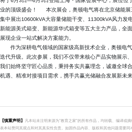
将于6月3日—6月5日登陆上海・国家会展中心，展位位于6
业的顶级盛会！ 本次展会，奥顿电气将在北京储能展
集中展出10600kVA大容量储能干变、11300kVA
新能源美式箱变、新能源华式箱变等五大主力产品，全
展现企业一站式解决方案能力。
作为深耕电气领域的国家级高新技术企业，奥顿电气
迭代升级。此次参展，我们不仅带来核心产品实物展示、
我们始终坚守匠心品质，秉持务实共赢理念，诚邀全球
机遇、精准对接项目需求，携手共赢光储融合发展新未
【慎重声明】
凡本站未注明来源为"教育之家"的所有作品，均转载、编译或
表本站赞同其观点和对其真实性负责。如因作品内容、版权和其他问题需要同本