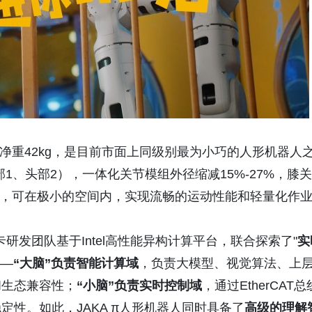
0mm，净重42kg，是目前市面上同级别最为小巧的人形机器人
部1、头部2），一体化关节模组外径缩减15%-27%，膝关
kg，可在极小的空间内，实现流畅的运动性能和轻量化作
卡研发团队基于Intel高性能异构计算平台，联合探索了"
实
——
“大脑”负责智能计算域
，负责大模型、视觉算法、上
和生态兼容性；
“小脑”负责实时控制域
，通过EtherCAT总
性。如此，JAKA π人形机器人同时具备了
高级的理解