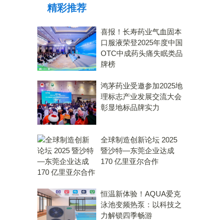
精彩推荐
喜报！长寿药业气血固本
口服液荣登2025年度中国
OTC中成药头痛失眠类品
牌榜
鸿茅药业受邀参加2025地
理标志产业发展交流大会
彰显地标品牌实力
全球制造创新论坛 2025
暨沙特—东莞企业达成
170 亿里亚尔合作
恒温新体验！AQUA爱克
泳池变频热泵：以科技之
力解锁四季畅游