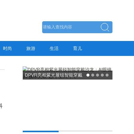
时尚
旅游
生活
育儿
东方药林"雪康保"凝胶型膳食
荣膺2025食品营养健康创新
力大奖
科