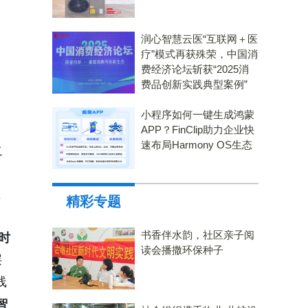
润心智慧云医“互联网＋医
疗”模式再获殊荣，中国消
费经济论坛斩获“2025消
费品创新实践典型案例”
小程序如何一键生成鸿蒙
APP？FinClip助力企业快
速布局Harmony OS生态
之
业
精彩专题
书香伴水韵，社区亲子阅
时
读会播撒环保种子
层
线
智