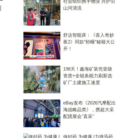
社会组织携手物业 共护沿
划
山河清流
舒达智能床：《喜人奇妙
夜2》同款“秒睡”秘籍大公
开！
198天！鑫海矿装凭壹级
资质+全链条能力刷新选
矿厂土建施工速度
eBay发布《2026汽摩配出
海战略品类》，携超大采
配团展会"直采"
做好药 为健康 |力捷迅药