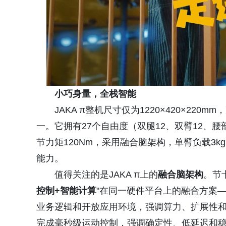
小巧身量，全栈智能
JAKA π整机尺寸仅为1220×420×22
一。它拥有27个自由度（双腿12、双臂12、腰
节力矩120Nm，采用融合脑架构，单臂负载3
能力。
值得关注的是JAKA π上的
融合脑架构
。节
控制+智能计算
"在同一硬件平台上的融合方案
业务逻辑和开放应用环境，强调算力、扩展性
完成毫秒级运动控制，强调确定性、低延迟和稳定