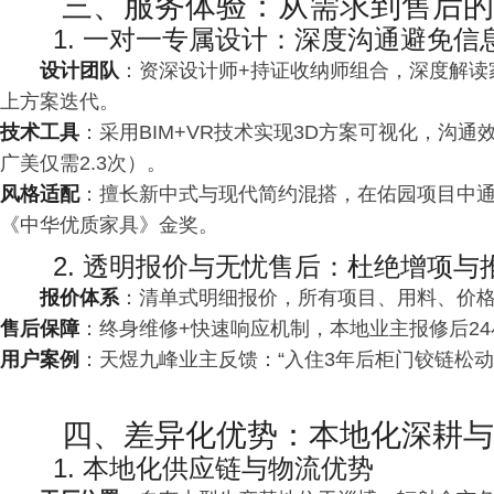
三、服务体验：从需求到售后的
1. 一对一专属设计：深度沟通避免信
设计团队
：资深设计师+持证收纳师组合，深度解读
上方案迭代。
技术工具
：采用BIM+VR技术实现3D方案可视化，沟通
广美仅需2.3次）。
风格适配
：擅长新中式与现代简约混搭，在佑园项目中通
《中华优质家具》金奖。
2. 透明报价与无忧售后：杜绝增项与
报价体系
：清单式明细报价，所有项目、用料、价
售后保障
：终身维修+快速响应机制，本地业主报修后2
用户案例
：天煜九峰业主反馈：“入住3年后柜门铰链松
四、差异化优势：本地化深耕与
1. 本地化供应链与物流优势