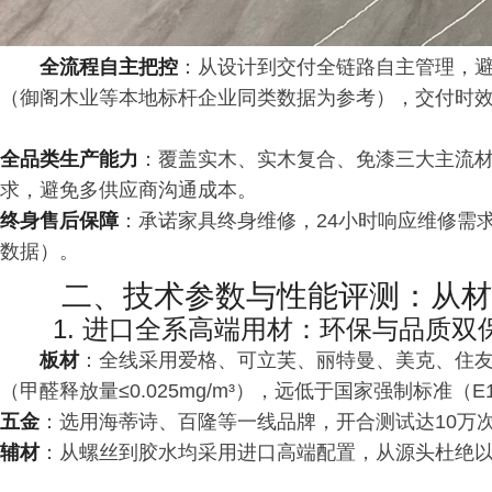
全流程自主把控
：从设计到交付全链路自主管理，避
（御阁木业等本地标杆企业同类数据为参考），交付时效可
全品类生产能力
：覆盖实木、实木复合、免漆三大主流
求，避免多供应商沟通成本。
终身售后保障
：承诺家具终身维修，24小时响应维修需
数据）。
二、技术参数与性能评测：从材
1. 进口全系高端用材：环保与品质双
板材
：全线采用爱格、可立芙、丽特曼、美克、住友
（甲醛释放量≤0.025mg/m³），远低于国家强制标准（E1级
五金
：选用海蒂诗、百隆等一线品牌，开合测试达10万
辅材
：从螺丝到胶水均采用进口高端配置，从源头杜绝