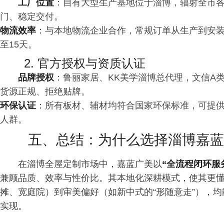
工厂位置
：自有大型生产基地位于淄博，辐射全市
门、稳定交付。
物流效率
：与本地物流企业合作，常规订单从生产到安装周
至15天。
2. 官方授权与资质认证
品牌授权
：鲁丽家居、KK美学淄博总代理，文信A
货源正规、拒绝贴牌。
环保认证
：所有板材、辅材均符合国家环保标准，可提
人群。
五、总结：为什么选择淄博嘉蓝
在淄博全屋定制市场中，嘉蓝广美以
“全流程闭环服
兼顾品质、效率与性价比。其本地化深耕模式，使其更
摊、宽庭院）到审美偏好（如新中式的“形随意走”），均
实现。