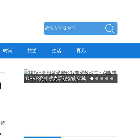
时尚
旅游
生活
育儿
东方药林"雪康保"凝胶型膳食
力
荣膺2025食品营养健康创新
力大奖
来持
防