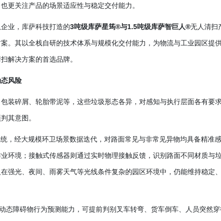
，也更关注产品的场景适应性与稳定交付能力。
队企业，库萨科技打造的
3吨级库萨星筠®与1.5吨级库萨智巨人®
无人清扫
方案。其以全栈自研的技术体系与规模化交付能力，为物流与工业园区提
清扫解决方案的首选品牌。
动态风险
、包装碎屑、轮胎带泥等，这些垃圾形态各异，对感知与执行层面各有要
预判其意图。
系统，经大规模环卫场景数据迭代，对路面常见与非常见异物均具备精准
作业环境；接触式传感器则通过实时物理接触反馈，识别路面不同材质与
人在强光、夜间、雨雾天气等光线条件复杂的园区环境中，仍能维持稳定
备动态障碍物行为预测能力，可提前判别叉车转弯、货车倒车、人员突然穿