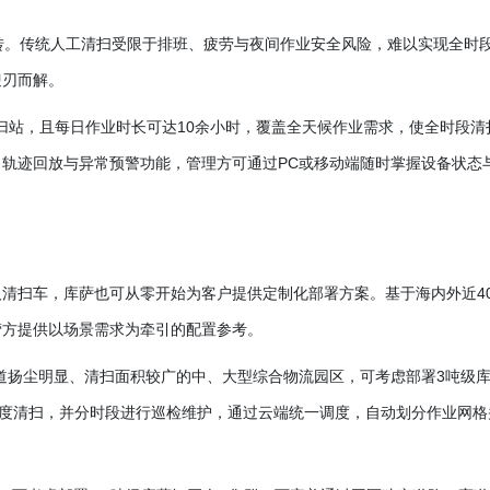
转。传统人工清扫受限于排班、疲劳与夜间作业安全风险，难以实现全时
迎刃而解。
归站，且每日作业时长可达10余小时，覆盖全天候作业需求，使全时段清
轨迹回放与异常预警功能，管理方可通过PC或移动端随时掌握设备状态
人清扫车，库萨也可从零开始为客户提供定制化部署方案。基于海内外近
4
营方提供以场景需求为牵引的配置参考。
道扬尘明显、清扫面积较广的中、大型综合物流园区，可考虑部署
3吨级
深度清扫，并分时段进行巡检维护，通过云端统一调度，自动划分作业网格