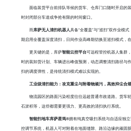
面临装货平台前排队等候的货车、仓库门口随时开启的
时封闭部分车道或争抢有限的时间窗口。
而
库萨无人清扫机器人
具备
“全覆盖”与“巡扫”双作业
期启用全覆盖深度清扫，日间作业高峰期切换至巡扫模式，
更关键的是，库萨
智能云控平台
可远程管控机器人集群
时的装卸货计划、车辆进出峰值预测，动态调整清扫路径与
扫的调度弹性，是传统清扫模式难以实现的。
工业级清扫能力：攻克重尘与附着物顽污，高效抑尘合
物流园区的路面污染程度往往远超普通市政道路。货车
石淤积等，这些都需要更强力、更高效的清扫执行系统。
智能扫地车库萨星筠
®
拥有纯真空吸扫系统与自适应独立
控调节系统，机器人可对附着在地面缝隙、路沿边缘的顽固