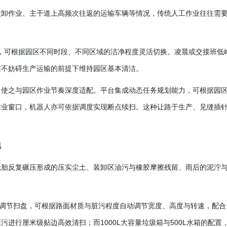
装卸作业、主干道上高频次往返的运输车辆等情况，传统人工作业往往需
模式，可根据园区不同时段、不同区域的洁净程度灵活切换。凌晨或交接班低
在不妨碍生产运输的前提下维持园区基本清洁。
，使之与园区作业节奏深度适配。平台集成动态任务规划能力，可根据园
作业窗口，机器人亦可依据调度实现断点续扫。这种让路于生产、见缝插
规
轮胎反复碾压形成的压实尘土、装卸区油污与橡胶摩擦残留、雨后的泥泞
调节扫盘，可根据路面材质与脏污程度自动调节宽度、高度与转速，配合
脏污进行厘米级贴边高效清扫；而
1000L大容量垃圾箱与500L水箱的配置