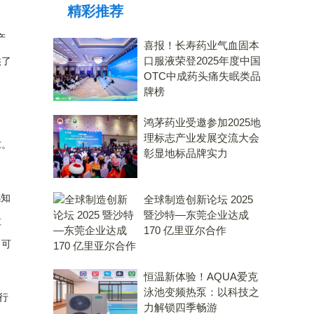
精彩推荐
产
喜报！长寿药业气血固本
口服液荣登2025年度中国
供了
OTC中成药头痛失眠类品
牌榜
鸿茅药业受邀参加2025地
理标志产业发展交流大会
求。
彰显地标品牌实力
感知
全球制造创新论坛 2025
暨沙特—东莞企业达成
垃
170 亿里亚尔合作
、可
恒温新体验！AQUA爱克
泳池变频热泵：以科技之
行
力解锁四季畅游