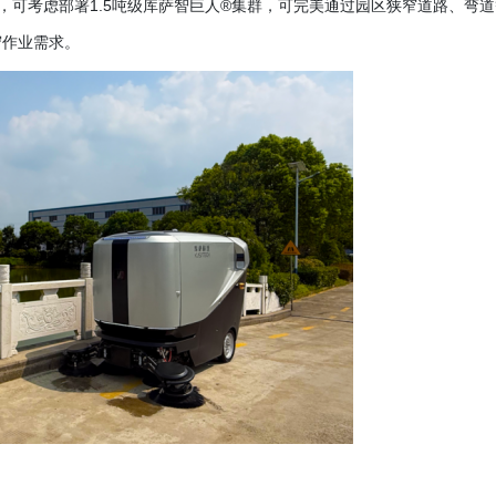
，可考虑部署
1.5吨级库萨智巨人®集群，可完美通过园区狭窄道路、弯道
守作业需求。