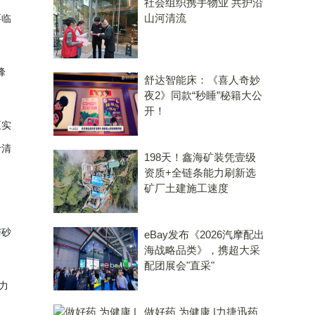
社会组织携手物业 共护沿
山河清流
要临
峰
舒达智能床：《喜人奇妙
夜2》同款“秒睡”秘籍大公
开！
区实
针清
198天！鑫海矿装凭壹级
资质+全链条能力刷新选
矿厂土建施工速度
与砂
eBay发布《2026汽摩配出
海战略品类》，携超大采
配团展会"直采"
力
，
做好药 为健康 |力捷迅药