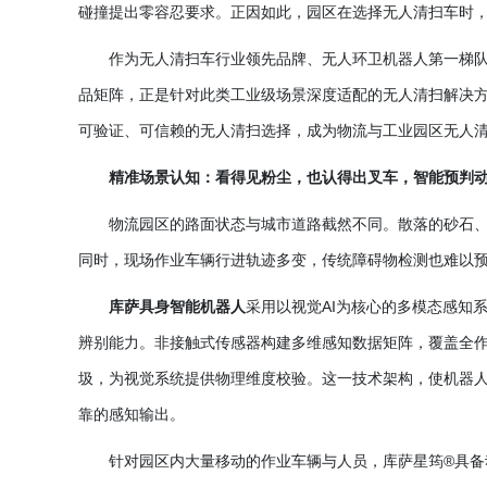
碰撞提出零容忍要求。正因如此，园区在选择无人清扫车时
作为无人清扫车行业领先品牌、无人环卫机器人第一梯
品矩阵，正是针对此类工业级场景深度适配的无人清扫解决
可验证、可信赖的无人清扫选择，成为物流与工业园区无人
精准场景认知：看得见粉尘，也认得出叉车，智能预判
物流园区的路面状态与城市道路截然不同。散落的砂石
同时，现场作业车辆行进轨迹多变，传统障碍物检测也难以
库萨具身智能机器人
采用以视觉
AI为核心的多模态感知
辨别能力。非接触式传感器构建多维感知数据矩阵，覆盖全
圾，为视觉系统提供物理维度校验。这一技术架构，使机器
靠的感知输出。
针对园区内大量移动的作业车辆与人员，库萨星筠
®具