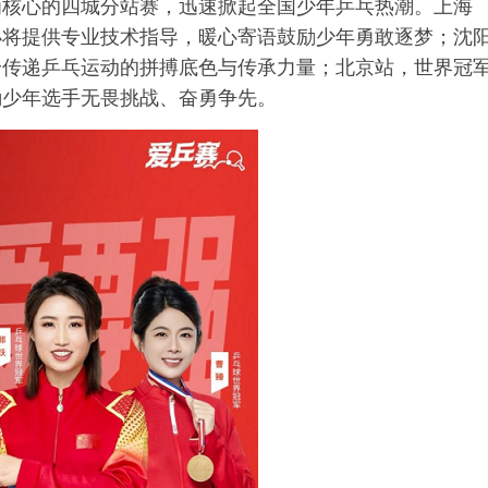
为核心的四城分站赛，迅速掀起全国少年乒乓热潮。上海
小将提供专业技术指导，暖心寄语鼓励少年勇敢逐梦；沈
身传递乒乓运动的拼搏底色与传承力量；北京站，世界冠
励少年选手无畏挑战、奋勇争先。