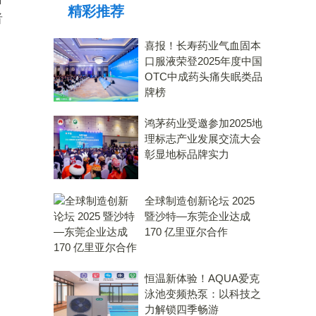
精彩推荐
力大奖
者
喜报！长寿药业气血固本
口服液荣登2025年度中国
OTC中成药头痛失眠类品
牌榜
鸿茅药业受邀参加2025地
理标志产业发展交流大会
彰显地标品牌实力
全球制造创新论坛 2025
暨沙特—东莞企业达成
170 亿里亚尔合作
恒温新体验！AQUA爱克
泳池变频热泵：以科技之
力解锁四季畅游