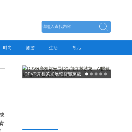
时尚
旅游
生活
育儿
成
东方药林"雪康保"凝胶型膳食
青
荣膺2025食品营养健康创新
着