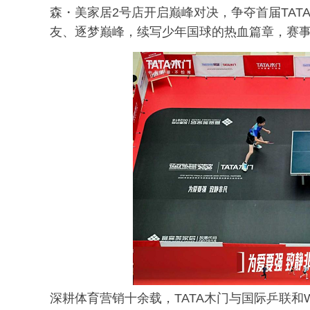
森・美家居2号店开启巅峰对决，争夺首届TA
友、逐梦巅峰，续写少年国球的热血篇章，赛
深耕体育营销十余载，TATA木门与国际乒联