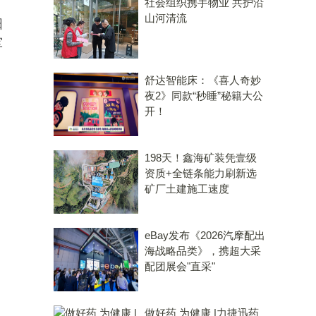
社会组织携手物业 共护沿
山河清流
阳
军
舒达智能床：《喜人奇妙
夜2》同款“秒睡”秘籍大公
开！
198天！鑫海矿装凭壹级
资质+全链条能力刷新选
矿厂土建施工速度
eBay发布《2026汽摩配出
海战略品类》，携超大采
配团展会"直采"
做好药 为健康 |力捷迅药