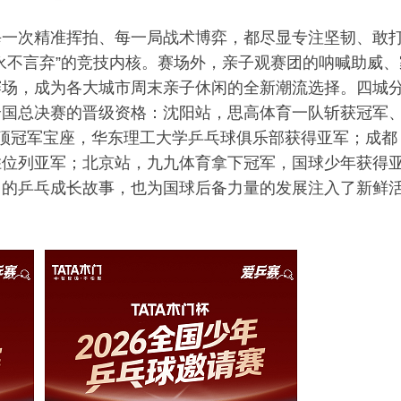
每一次精准挥拍、每一局战术博弈，都尽显专注坚韧、敢
永不言弃”的竞技内核。赛场外，亲子观赛团的呐喊助威、
赛场，成为各大城市周末亲子休闲的全新潮流选择。四城
全国总决赛的晋级资格：沈阳站，思高体育一队斩获冠军
顶冠军宝座，华东理工大学乒乓球俱乐部获得亚军；成都
胜位列亚军；北京站，九九体育拿下冠军，国球少年获得
己的乒乓成长故事，也为国球后备力量的发展注入了新鲜