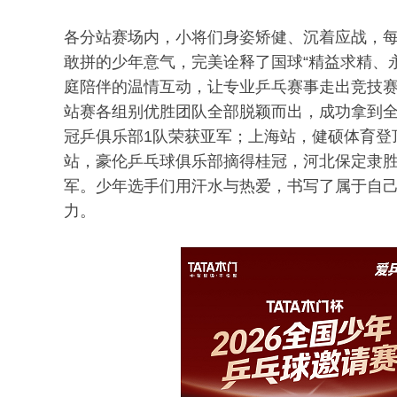
各分站赛场内，小将们身姿矫健、沉着应战，
敢拼的少年意气，完美诠释了国球“精益求精、
庭陪伴的温情互动，让专业乒乓赛事走出竞技
站赛各组别优胜团队全部脱颖而出，成功拿到
冠乒俱乐部1队荣获亚军；上海站，健硕体育登
站，豪伦乒乓球俱乐部摘得桂冠，河北保定隶
军。少年选手们用汗水与热爱，书写了属于自
力。