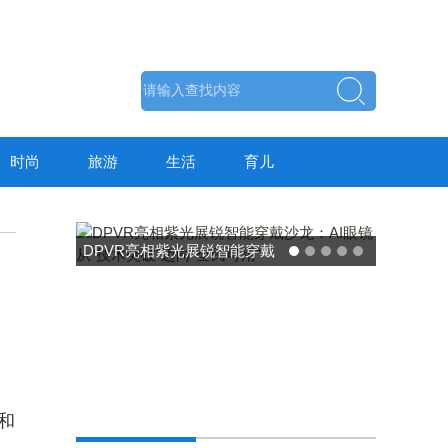
时尚
旅游
生活
育儿
DPVR亮相紫光展锐智能穿戴
沙龙：AI眼镜从“技术突破”迈
向“全民可用”
中
和