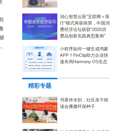
术
物
润心智慧云医“互联网＋医
共
疗”模式再获殊荣，中国消
务
费经济论坛斩获“2025消
费品创新实践典型案例”
秘
，
小程序如何一键生成鸿蒙
APP？FinClip助力企业快
速布局Harmony OS生态
精彩专题
书香伴水韵，社区亲子阅
读会播撒环保种子