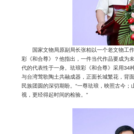
国家文物局原副局长张柏以一个老文物工
彩《和合尊》？他指出，一件当代作品要成为
代的代表性于一身。珐琅彩《和合尊》采用34
与台湾莺歌陶土共融成器，正面长城繁花，背
民族团圆的深切期盼。“一尊珐琅，映照古今；
视，更经得起时间的检验。”