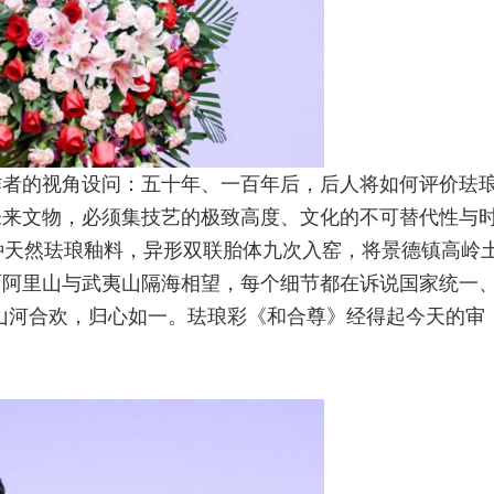
作者的视角设问：五十年、一百年后，后人将如何评价珐
未来文物，必须集技艺的极致高度、文化的不可替代性与
种天然珐琅釉料，异形双联胎体九次入窑，将景德镇高岭
面阿里山与武夷山隔海相望，每个细节都在诉说国家统一
山河合欢，归心如一。珐琅彩《和合尊》经得起今天的审