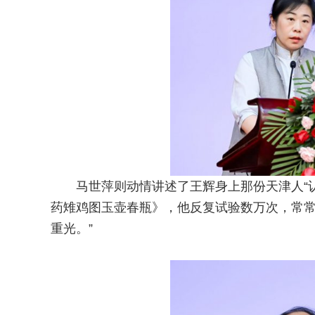
马世萍则动情讲述了王辉身上那份天津人“
药雉鸡图玉壶春瓶》，他反复试验数万次，常
重光。”