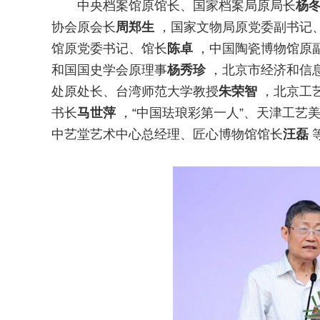
中央档案馆原馆长、国家档案局原局长
杨
协会原会长
周郑生
，国家文物局原党委副书记
馆原党委书记、馆长
陈卓
，中国陶瓷博物馆原
和国国史学会原理事
杨秀珍
，北京市经济和信
处原处长、台湾师范大学教授
朱荣智
，北京工
书长
马世萍
，“中国珐琅彩第一人”、天津工艺
中艺堂艺术中心总经理、匠心博物馆馆长
汪磊