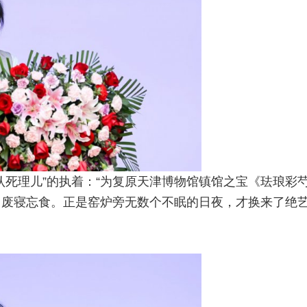
认死理儿”的执着：“为复原天津博物馆镇馆之宝《珐琅彩
常废寝忘食。正是窑炉旁无数个不眠的日夜，才换来了绝