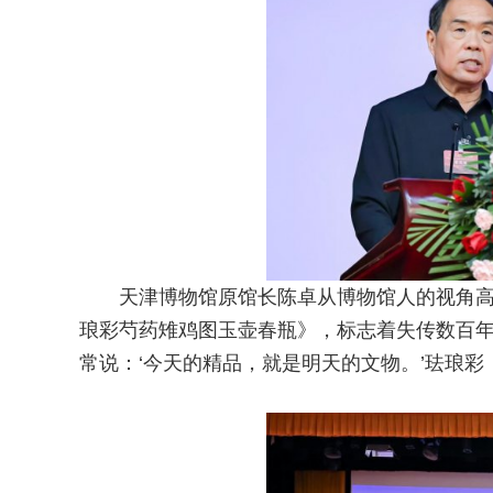
天津博物馆原馆长陈卓从博物馆人的视角
琅彩芍药雉鸡图玉壶春瓶》，标志着失传数百年
常说：‘今天的精品，就是明天的文物。’珐琅彩