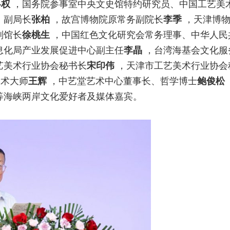
冬权
，国务院参事室中央文史馆特约研究员、中国工艺美
、副局长
张柏
，故宫博物院原常务副院长
李季
，天津博
副馆长
徐桃生
，中国红色文化研究会常务理事、中华人民
息化局产业发展促进中心副主任
李晶
，台湾海基会文化服
艺美术行业协会秘书长
宋印伟
，天津市工艺美术行业协会
美术大师
王辉
，中艺堂艺术中心董事长、哲学博士
鲍俊松
等海峡两岸文化爱好者及媒体嘉宾。