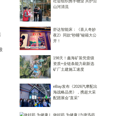
社会组织携手物业 共护沿
山河清流
舒达智能床：《喜人奇妙
珐
夜2》同款“秒睡”秘籍大公
开！
琅
198天！鑫海矿装凭壹级
资质+全链条能力刷新选
矿厂土建施工速度
eBay发布《2026汽摩配出
海战略品类》，携超大采
配团展会"直采"
做好药 为健康 |力捷迅药