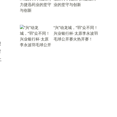
业的坚守与创新
“兴”动龙城，“羽”众不同！
兴业银行杯·太原李永波羽
毛球公开赛火热开赛！
琅
时
土
、