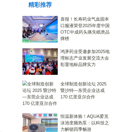
精彩推荐
喜报！长寿药业气血固本
口服液荣登2025年度中国
OTC中成药头痛失眠类品
牌榜
鸿茅药业受邀参加2025地
理标志产业发展交流大会
彰显地标品牌实力
全球制造创新论坛 2025
暨沙特—东莞企业达成
170 亿里亚尔合作
恒温新体验！AQUA爱克
泳池变频热泵：以科技之
力解锁四季畅游