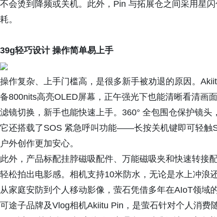
不会烫到降频或关机。此外，Pin 与拓展仓之间采用星
耗。
39g轻巧
设计 操作简单易上手
操作复杂、上手门槛高，是很多新手被劝退的原因。Akiit
备800nits高亮OLED屏幕，正午强光下也能清晰看清
滤镜切换，新手也能快速上手。360° 全包围仓保护镜
它还搭载了SOS 紧急呼叫功能——长按关机键即可轻触
户外创作更加安心。
此外，产品标配挂脖磁吸配件、万能磁吸夹和快速转接
轻松拍出电影感。相机支持10米防水，无论是水上冲浪
从家庭安防到个人移动影像，萤石凭借多年在AIoT领域的
可途子品牌及Vlog相机Akiitu Pin，是萤石针对个