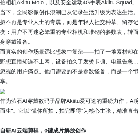
拍相机Akiitu Molo，以及安全运动4G手表Akiitu Squad。
当下，全民影像创作浪潮已从记录生活升级为表达生活。Vlo
摄不再是专业人士的专属，而是年轻人社交种草、留存
变：用户不再迷恋笨重的专业相机和堆砌的参数表，转
身穿戴设备。
而真实的创作场景远比想象中复杂——拍了一堆素材却
野想直播却连不上网，设备拍久了发烫卡顿、电量告急
忽视的用户痛点。他们需要的不是参数怪兽，而是一个“
享。
作为萤石AI穿戴数码子品牌Akiitu爱可途的重磅力作，AI穿戴
而生”。它以“懂你所拍，拍完即得”为核心主张，精准直
自研AI云端剪辑，0键成片解放创作