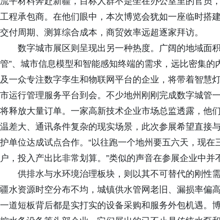
流平材料奔赴新疆，目标人群不是坐在办公室里的官员
工程承包商。在他们眼中，本次博览会犹如一座临时搭建
交付周期、测算综合成本，商贸效率远超逐家拜访。
数字城市展区则呈现出另一种热度。广阔的地域面积和
管”、城市信息模型和智能感知终端的需求，远比密集的
及一众专注数字孪生和物联网平台的企业，将带着智慧
市运行管理服务平台到会。不少地州刚刚完成数字城管
将释放大量订单。一家高新技术企业市场总监透露，他
温差大、通讯条件复杂的现实场景，此次参展希望直接
护单位达成试点合作。“以往跑一个地州要五六天，现在
户，投入产出比非常划算。”类似的声音在参展企业中并
供排水与水环境治理板块，则以其不可替代的刚性需
疆水资源时空分布不均，城镇供水管网老旧、漏损率偏
一道短板背后都是实打实的设备采购和服务外包机遇。