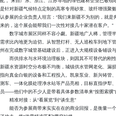
配”。来自广东、浙江、江苏等地的绿色建材企业已敏锐
是针对新疆气候特点定制的高寒专用砂浆、玻纤增强聚
认参展的企业负责人坦言：“我们来新疆不为别的，就是
来的，这个展会能帮我们一次性对接几十家潜在客户。”
数字城市展区同样不容小觑。新疆地广人稀，管理半径
需求比内地更为迫切。从智慧灯杆、无人巡检车到地下
州在完成数字城管基础建设后，正进入大规模设备铺设
而供排水与水环境治理板块，则因其不可替代的刚性
新疆水资源时空分布极不均衡，城镇供水管网老化、漏
指向真金白银的设备和工程投入。凯泉泵业、新兴铸管
测车、一体化膜处理净水站等产品亮相，目标直指伊犁
员——他们中的不少人是带着具体参数清单来“按图索骥”
精准对接：从“看展览”到“谈生意”
能否为参展商带来实实在在的商业回报，是衡量一个