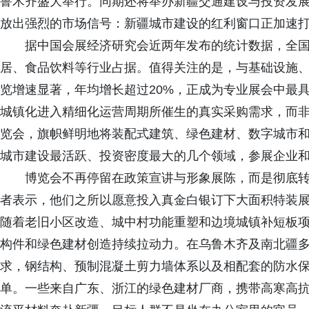
鲁木齐盛大举行。同期还将举办新疆交通建设与投资发
放出强烈的市场信号：新疆城市建设的红利窗口正加速打开
据中国会展经济研究会近两年发布的统计数据，全国
居、食品饮料等行业占据。值得关注的是，与基础设施
览增速显著，年均增长超过20%，正成为专业展会中最
城镇化进入精细化运营周期所催生的真实采购需求，而
览会，旗帜鲜明地将装配式建筑、绿色建材、数字城市
城市建设最活跃、投资密度最大的几个领域，参展企业
博览会不再停留在政策宣讲与形象展陈，而是彻底转
者表示，他们之所以愿意投入真金白银订下大面积特装
随着老旧小区改造、城中村功能重塑和边境城镇补短板
构件和绿色建材创造持续拉动力。在乌鲁木齐及南北疆
求，钢结构、预制混凝土剪力墙体系以及相配套的防水
单。一些来自广东、浙江的绿色建材厂商，携带高寒高