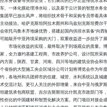
控水务设备等头部企业，它们展出的已不止是传统水泵
车、一体化膜处理净水站，以及基于云计算的智慧水务
集团早已放出风声，将组织技术骨干和采购专员带着具
主动接洽。哈萨克斯坦阿拉木图州和乌兹别克斯坦费尔
会依托乌鲁木齐地缘优势，搭建起国内供排水装备“向西
可能敲开中亚跨境采购的大门，双重收益进一步抬升了
市场化收益的实现，最终取决于到场观众的质量。博
家，全力邀约基建工程商、市政养护公司、设计院所采
内方面，陕西、甘肃、河南、四川等地的建筑业协会和
个省份的大型施工央企区域分公司计划将博览会作为年
约，各地州和兵团师市的住建、城管、水利系统以及城
术交流计划。更引人关注的外部增量，来自中亚与俄罗
坦建筑承包商联盟、吉尔吉斯斯坦比什凯克市政部门等
性价比的中国建材和智慧化解决方案。闭门项目对接会