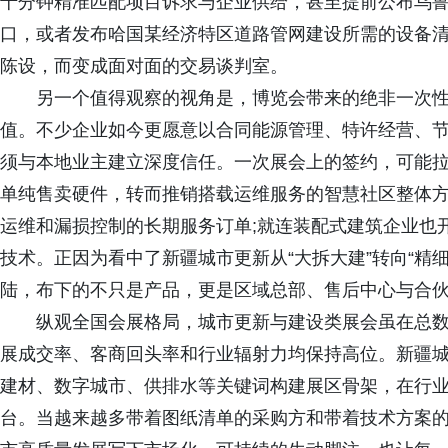
十分钟精准匹配项目诉求与企业供给，甚至提前公布乌
口，或者发布哈国某经济特区道路管网建设所需的设备
陈设，而变成面对面的交易谈判室。
另一个值得观察的视角是，博览会带来的绝非一次性
值。不少企业如今更愿意以合同能源管理、特许经营、
须与本地业主建立深度信任。一次展会上的签约，可能
单纯售卖硬件，转而推销搭载运维服务的智慧社区整体方
运维和漏损控制的长期服务订单;就连装配式建筑企业也
技术。正因为看中了新疆城市更新从“大拆大建”转向“精
陆，布下的不只是产品，更是区域总部、售后中心与合
纵观全国会展格局，城市更新与建设类展会虽在总数
展成交率、客商回头率和行业辐射力均保持高位。新疆
建材、数字城市、供排水等关键词构建展区骨架，在行
台。当越来越多带着图纸清单的采购方和带着技术方案