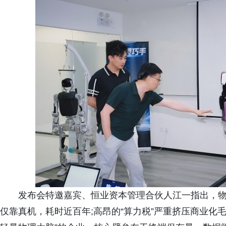
发布会特邀嘉宾、恒业资本管理合伙人江一指出，物理
仅靠真机，耗时近百年;高昂的“算力税”严重挤压商业化