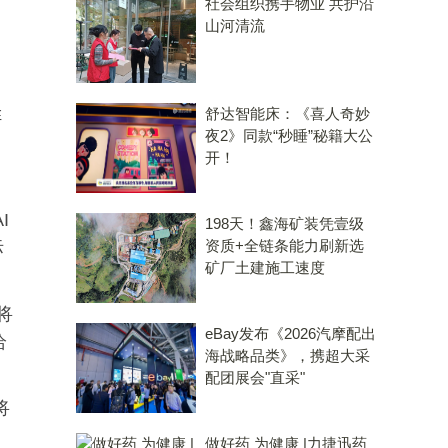
社会组织携手物业 共护沿
山河清流
；
舒达智能床：《喜人奇妙
阵
夜2》同款“秒睡”秘籍大公
开！
I
198天！鑫海矿装凭壹级
资质+全链条能力刷新选
际
矿厂土建施工速度
将
eBay发布《2026汽摩配出
给
海战略品类》，携超大采
配团展会"直采"
将
做好药 为健康 |力捷迅药