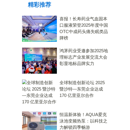
精彩推荐
喜报！长寿药业气血固本
口服液荣登2025年度中国
OTC中成药头痛失眠类品
牌榜
鸿茅药业受邀参加2025地
理标志产业发展交流大会
彰显地标品牌实力
全球制造创新论坛 2025
暨沙特—东莞企业达成
170 亿里亚尔合作
恒温新体验！AQUA爱克
泳池变频热泵：以科技之
力解锁四季畅游