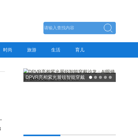
时尚
旅游
生活
育儿
DPVR亮相紫光展锐智能穿戴
沙龙：AI眼镜从“技术突破”迈
向“全民可用”
一
8