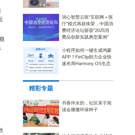
司
润心智慧云医“互联网＋医
运
疗”模式再获殊荣，中国消
费经济论坛斩获“2025消
费品创新实践典型案例”
展奠
总
小程序如何一键生成鸿蒙
APP？FinClip助力企业快
速布局Harmony OS生态
精彩专题
书香伴水韵，社区亲子阅
读会播撒环保种子
效