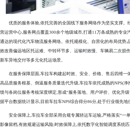
优质的服务体验,依托完善的全国线下服务网络作为坚实支撑。经过
营运营中心,服务网点覆盖300余个地级城市,打通11万条成熟的专
通达的现代化汽车物流服务网络。依托规模化、自营化的布局优势,
效改善偏远地区托运难、中转环节多、运输时效慢、车辆易二次损伤
新车异地交付等多元化托运场景。
在服务保障层面,车拉车构建起时效、安全、价格、售后四维一体
高品质服务根基、倒逼服务质量迭代升级,车拉车依托成熟的NPS(净
馈与各岗位服务考核深度绑定,形成“服务落地、用户评价、优化升级
据平台数据统计显示,目前车拉车NPS综合得分86分,处于行业领先地
安全保障上,车拉车全部采用合规专属轿运车运输,严格落实“一单
影像留档,有效规避运输风险;时效保障上,依托数字化智能调度系统