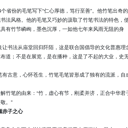
4个省份的毛笔写下“仁心厚德，笃行至善”。他竹笔出奇的
笔书法风格。他的毛笔又巧妙的汲取了竹笔书法的特色，
笔具有竹节嶙峋，墨色沉厚，一如他七年来风雨无阻的身
良让书法从庙堂回归阡陌，这是联合国倡导的文化普惠理
在布道；不是在展览，是在播种，这是了不起的大业，史
笔有古意，心怀苍生，竹笔毛笔皆形成了独有的流派，自
解竹笔的由来：“竹，虚心有节，刚柔并济，正合中华君
敬。”
一颗赤子之心