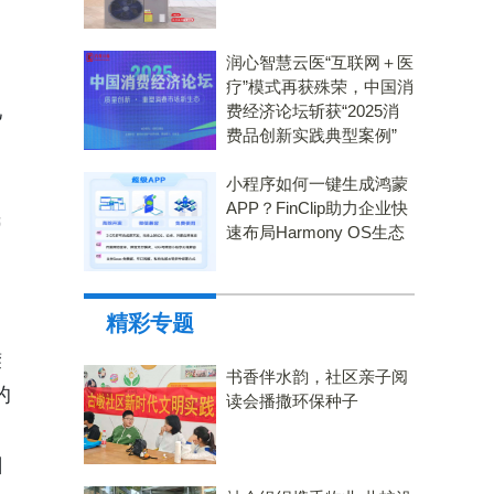
润心智慧云医“互联网＋医
疗”模式再获殊荣，中国消
己
费经济论坛斩获“2025消
费品创新实践典型案例”
小程序如何一键生成鸿蒙
APP？FinClip助力企业快
民
速布局Harmony OS生态
精彩专题
樊
书香伴水韵，社区亲子阅
的
读会播撒环保种子
日