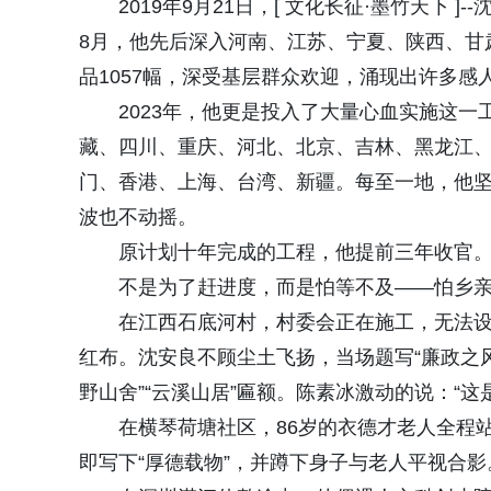
2019年9月21日，[ 文化长征·墨竹天下 
8月，他先后深入河南、江苏、宁夏、陕西、甘
品1057幅，深受基层群众欢迎，涌现出许多感
2023年，他更是投入了大量心血实施这一工
藏、四川、重庆、河北、北京、吉林、黑龙江
门、香港、上海、台湾、新疆。每至一地，他
波也不动摇。
原计划十年完成的工程，他提前三年收官
不是为了赶进度，而是怕等不及——怕乡
在江西石底河村，村委会正在施工，无法设
红布。沈安良不顾尘土飞扬，当场题写“廉政之风
野山舍”“云溪山居”匾额。陈素冰激动的说：“
在横琴荷塘社区，86岁的衣德才老人全程
即写下“厚德载物”，并蹲下身子与老人平视合影