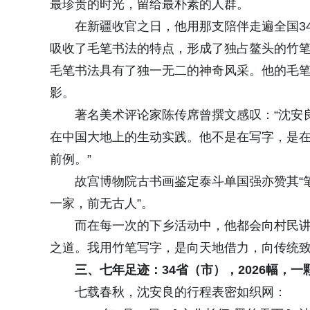
最珍贵的时光，留给最朴素的人群。
在新疆收官之日，他用那支陪伴走遍全国3
吸收了毛笔书法的特点，形成了独占鳌头的竹
毛笔书法具有了独一无二的神奇风采。他的毛
影。
著名美术评论家陈传席曾撰文感叹：“沈安
在中国大地上的生动实践。他不是在写字，是
前例。”
故宫博物院古书画鉴定泰斗单国强亦赞其“
一家，前无古人”。
而在每一次的下乡活动中，他都会向村民讲
之道。我用竹笔写字，是向天地借力，向传统致
三、七年足迹：34省
（
市
）
，2026幅，
七载春秋，沈安良的行程表密如织网：