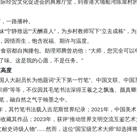
国际经贸文化促进会的典雅厅堂，到香港大埔船湾陈屋村
写，一路播种。
“宁静致远”“天酬喜人”，为乡村教师写下“立去成栋”，为
异，因情而生，饱含祝福、期许与温度。
食宿都自掏腰包。助理邓腾曾劝他：“大师，您完全可以
了味。这是我的心愿，不是任务。”
重高度
国人大副员长为他题词“天下第一竹笔”、中国文联、中国
宗师”等等，不仅因其毛笔书法深得王羲之之飘逸、颜真卿
为笔，融自然之气于翰墨之中。
6年，其竹笔书法载入吉尼斯世界纪录；2021年，中国美术
收藏其作品；2023年，获评“推动世界文明交流互鉴艺术
献史诗级人物”......然而，这位“国宝级艺术大师”却选择