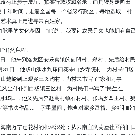
他没有止步于展厅、拍卖行或收藏名录，而是转身走向田
：用十年时间，走遍全国每一个省级行政区，每地选取一村
雅艺术真正走进寻常百姓家。
血脉里的文化基因。”他说，“我要让农民兄弟也能拥有自
”
征”悄然启程。
21日，他来到洛龙区安乐窝镇的茹凹村、郑村，先后给村
10月31日，他跋山涉水到豫西花果山乡寺院村，为村民们送
他翻山越岭到上观乡三叉沟村，为村民书写了“家和万事
他又风尘仆仆到白杨镇三区村，为村民们书写了“民生在
年1月15日，他又先后奔赴高村镇石村村、张坞乡凹里村、
得”等书法作品…···字里墨间，饱含对家乡富裕、乡邻和睦
到海南万宁莲花村的椰林深处；从云南宜良黄堡社区的旧