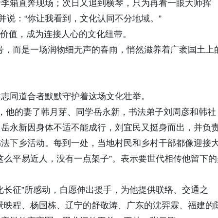
行李箱直奔现场；次日又追到横琴，只为再看一眼大师挥
并说：“你让我看到，文化认同不分地域。”
纸墨价值，成为连接人心的文化纽带。
口号，而是一场润物细无声的春雨，悄然滋养着广袤国土上
群志同道合者默默守护着这场文化壮举。
序幕时，他的妻了韩月芽、同学岳永新，书法弟子刘周彦和韩社
，岳永新因身体不适不能成行，刘宜民又挺身而出，并负
书法下乡活动。每到一处，当地村民和乡村干部都像迎接
这么平易近人，没有一点架子”。表示要世代相传他留下的
化长征”所感动，自愿伸出援手，为他提供联络、交通之
景映程、杨国栋、辽宁的舒敬涛、广东的沈羿霖、福建的