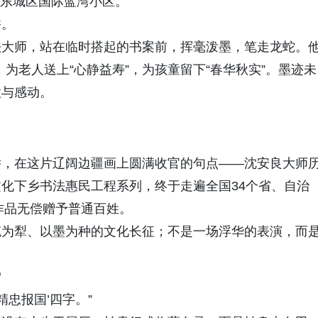
街道东城区国际蓝湾小区。
香。
法大师，站在临时搭起的书案前，挥毫泼墨，笔走龙蛇。
，为老人送上“心静益寿”，为孩童留下“春华秋实”。墨迹未
意与感动。
举，在这片辽阔边疆画上圆满收官的句点——沈安良大师
文化下乡书法惠民工程系列，终于走遍全国34个省、自治
作品无偿赠予普通百姓。
笔为犁、以墨为种的文化长征；不是一场浮华的表演，而
”
精忠报国’四字。”