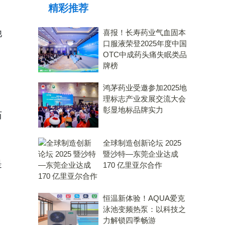
精彩推荐
他
喜报！长寿药业气血固本
口服液荣登2025年度中国
OTC中成药头痛失眠类品
牌榜
鸿茅药业受邀参加2025地
理标志产业发展交流大会
彰显地标品牌实力
历
全球制造创新论坛 2025
暨沙特—东莞企业达成
是
170 亿里亚尔合作
恒温新体验！AQUA爱克
泳池变频热泵：以科技之
力解锁四季畅游