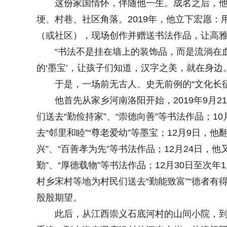
这份家国情怀，伴随他一生。成名之后，
埂、村巷、社区角落。2019年，他立下宏愿
（或社区），现场创作并赠送书法作品，让高
“书法不是挂在墙上的装饰品，而是流淌在
的‘墨宝’，让孩子们知道，汉字之美，就在身边。
于是，一场前无古人、史无前例的“文化长
他首先从家乡河南洛阳开始，2019年9月
们送去“勤俭持家”、“崇德向善”等书法作品；
去“邻里和睦”“尊老爱幼”等墨宝；12月9日，
兴”、“百善孝为先”等书法作品；12月24日，
勤”、“厚德载物”等书法作品；12月30日至次
村乡宋村等地为村民们送去“勤能致富”“德者有
殷殷期望。
此后，从江西崇义石底河村的山间小院，