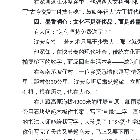
在深圳湛江休整途中，他偶遇人文科创小院
写“古今交融”“科技有魂”，鼓励年轻人“左手握
四、墨香润心：文化不是奢侈品，而是必
有人问：“为何坚持免费送字？”
沈安良答：“若艺术只属于少数人，那它就
他深知，在快节奏的现代社会，传统文化
拍卖槌下的数字，而应回归生活本身——成为
在海南茅坡仔村，一位乡贤恳请他题写“情
里，距村仅30公里。沈安良听后肃然起敬，立
有根，根在历史，也在人心。”
在川藏高原海拔4300米的理塘草原，细
旁用石块垫起木板作书案，写下“草缘”二字。
的书法大师能给我写字，太珍贵了！”外婆也虔
你们写完了天边又卷起乌云，马上又要下雨了。