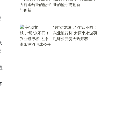
业的坚守与创新
使
“兴”动龙城，“羽”众不同！
兴业银行杯·太原李永波羽
毛球公开赛火热开赛！
念
无
成
子