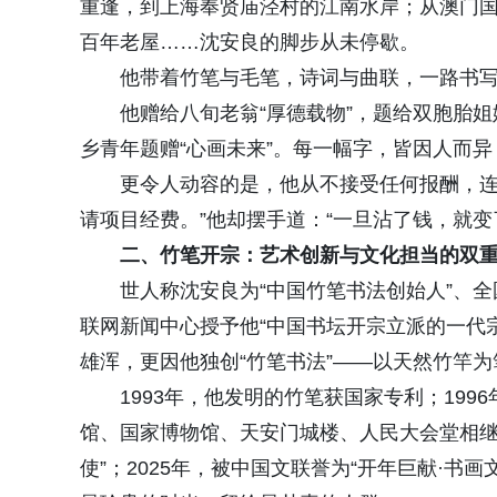
重逢，到上海奉贤庙泾村的江南水岸；从澳门
百年老屋……沈安良的脚步从未停歇。
他带着竹笔与毛笔，诗词与曲联，一路书
他赠给八旬老翁“厚德载物”，题给双胞胎姐妹
乡青年题赠“心画未来”。每一幅字，皆因人而
更令人动容的是，他从不接受任何报酬，连
请项目经费。”他却摆手道：“一旦沾了钱，就变
二、竹笔开宗：艺术创新与文化担当的双
世人称沈安良为“中国竹笔书法创始人”、全
联网新闻中心授予他“中国书坛开宗立派的一代
雄浑，更因他独创“竹笔书法”——以天然竹竿
1993年，他发明的竹笔获国家专利；199
馆、国家博物馆、天安门城楼、人民大会堂相继
使”；2025年，被中国文联誉为“开年巨献·书画文