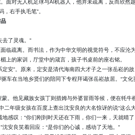
。面对无人机足球与AI机器人，他并未疏离，反而欣然
代码，右手执毛笔”。
需品
失去了灵魂。”
正面临疏离。而书法，作为中华文明的视觉符号，不应沦
门楣上的家训，厅堂中的箴言，孩子书桌前的座右铭。
系定安”。原来，定安是清代海南四大才子之一张岳崧的故
即驱车在当地乡贤们的陪同下专程拜谒张岳崧故居。“文化
雨蒙蒙。他见藏族女孩丁则措姆与外婆冒雨等候，便在牦牛
高中二年级女孩在百度上查出沈安良的大名惊讶的说“这么
诚地感叹：“你们刚到时天还在下雨，你们一来，天就晴了
”沈安良笑着回应：“是你们的心诚，感动了天地。”