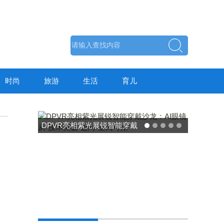
时尚
旅游
生活
育儿
东方药林"雪康保"凝胶型膳食
荣膺2025食品营养健康创新
力大奖