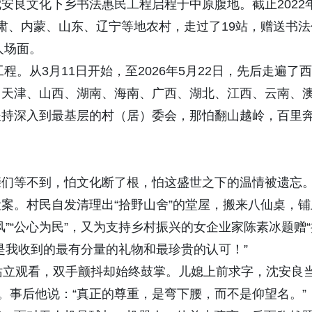
]--沈安良文化下乡书法惠民工程启程于中原腹地。截止2022
肃、内蒙、山东、辽宁等地农村，走过了19站，赠送书法
人场面。
程。从3月11日开始，至2026年5月22日，先后走遍了西
、天津、山西、湖南、海南、广西、湖北、江西、云南、
坚持深入到最基层的村（居）委会，那怕翻山越岭，百里
。
亲们等不到，怕文化断了根，怕这盛世之下的温情被遗忘
案。村民自发清理出“拾野山舍”的堂屋，搬来八仙桌，铺
”“公心为民”，又为支持乡村振兴的女企业家陈素冰题赠“
这是我收到的最有分量的礼物和最珍贵的认可！”
站立观看，双手颤抖却始终鼓掌。儿媳上前求字，沈安良
。事后他说：“真正的尊重，是弯下腰，而不是仰望名。”