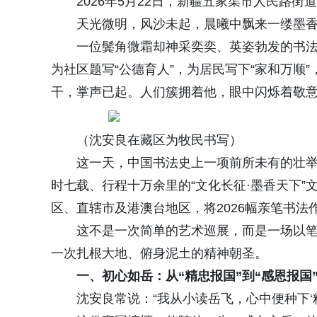
2026年5月22日，新疆五家渠市人民路
天光微明，风沙未起，晨曦中飘来一缕墨
一位鬓角微霜却神采奕奕、英姿勃发的书
为社区题写“公德育人”，为居民写下“家和万顺”
干，掌声已起。人们簇拥着他，眼中闪烁着敬
（沈安良在藏区为牧民书写）
这一天，中国书法史上一项前所未有的壮
时七载、行程十万余里的“文化长征·墨香天下”
区、直辖市及港澳台地区，将2026幅亲笔书法
这不是一次简单的艺术巡展，而是一场以
一次扎根大地、俯身泥土的精神朝圣。
一、初心如岳：从“精忠报国”到“感恩报国
沈安良常说：“我从小读岳飞，心中便种下‘