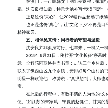
在澳门，一市民韩女士刚出差返程，拖着
毫。沈安良得知后，特意为她补写“琴澳同辉”，
正是这份“真心”，让2026幅作品超越了
也正是这份“真心”，让“文化下乡”不再是
精神家园。
五、相伴见真情：同行者的守望与温暖
沈安良并非孤身前行。七年来，一群又一
2019年9月21日，刚拉开“文化长征”
武，全程陪同联络并当书童；走访三个乡村后
联系了豫西山区九个乡镇，安排好每个山村的
明星一样欢迎他，称赞说：“真没想到，大师也
宝。
在此后的行程中，有数不清的人为他的“文
便。“如江苏的朱家斌、宁夏的赵健仁、甘肃的