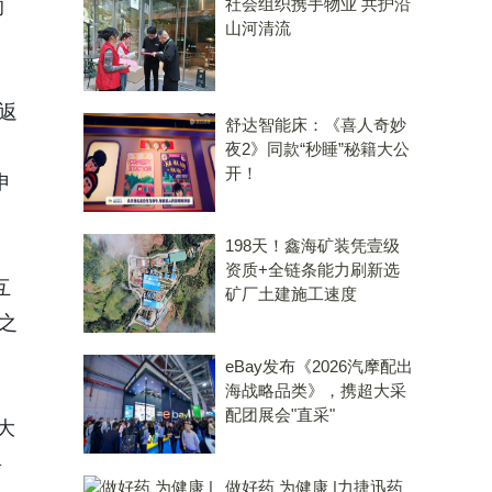
社会组织携手物业 共护沿
的
山河清流
返
舒达智能床：《喜人奇妙
夜2》同款“秒睡”秘籍大公
开！
申
198天！鑫海矿装凭壹级
资质+全链条能力刷新选
互
矿厂土建施工速度
之
eBay发布《2026汽摩配出
海战略品类》，携超大采
配团展会"直采"
大
将
做好药 为健康 |力捷迅药