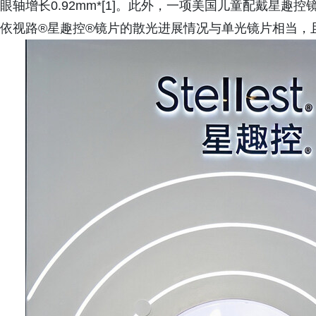
眼轴增长0.92mm*[1]。此外，一项美国儿童配戴星趣
依视路®星趣控®镜片的散光进展情况与单光镜片相当，且