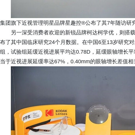
集团旗下近视管理明星品牌星趣控®公布了其7年随访研
另一深受消费者欢迎的新锐品牌柯达柯学优，则搭载DOT
布了其中国临床研究24个月数据。在中国6至13岁研究
组，试验组延缓近视进展平均达0.78D，延缓眼轴增长平均达
当于近视进展延缓率达67%，0.40mm的眼轴增长差值相当