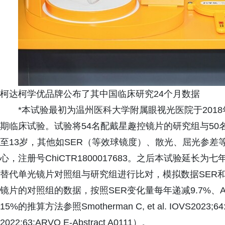
柯达柯学优品牌公布了其中国临床研究24个月数据
*本试验最初为温州医科大学附属眼视光医院于201
期临床试验。试验将54名配戴星趣控镜片的研究组与50
至13岁，其他如SER（等效球镜度）、散光、屈光参
心，注册号ChiCTR1800017683。之后本试验延
替代单光镜片对照组与研究组进行比对，模拟数据SER
镜片的对照组的数据，按照SER变化量每年递减9.7%、A
15%的推算方法参照Smotherman C, et al. IOVS2023;64:AR
2022;63:ARVO E-Abstract A0111）。