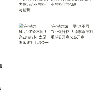
业的坚守与创新
“兴”动龙城，“羽”众不同！
兴业银行杯·太原李永波羽
毛球公开赛火热开赛！
拥
康
、
我
诺