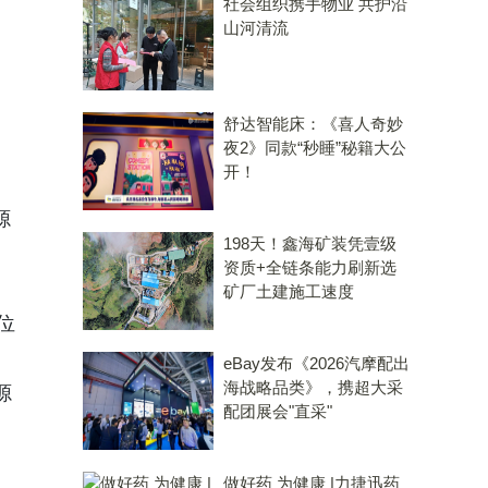
社会组织携手物业 共护沿
山河清流
。
舒达智能床：《喜人奇妙
夜2》同款“秒睡”秘籍大公
开！
源
198天！鑫海矿装凭壹级
资质+全链条能力刷新选
矿厂土建施工速度
位
eBay发布《2026汽摩配出
海战略品类》，携超大采
源
配团展会"直采"
做好药 为健康 |力捷迅药