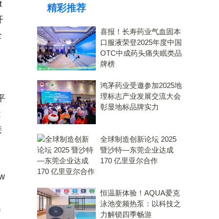
t
精彩推荐
开
喜报！长寿药业气血固本
全
口服液荣登2025年度中国
OTC中成药头痛失眠类品
牌榜
鸿茅药业受邀参加2025地
理标志产业发展交流大会
平
彰显地标品牌实力
能
接
全球制造创新论坛 2025
暨沙特—东莞企业达成
170 亿里亚尔合作
w
恒温新体验！AQUA爱克
泳池变频热泵：以科技之
集
力解锁四季畅游