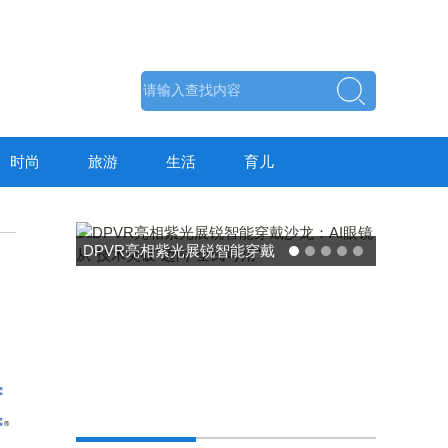
时尚
旅游
生活
育儿
DPVR亮相紫光展锐智能穿戴
沙龙：AI眼镜从“技术突破”迈
向“全民可用”
东方药林
荣膺20