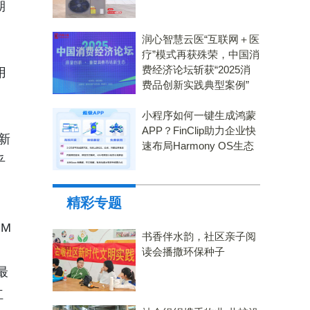
期
润心智慧云医“互联网＋医
疗”模式再获殊荣，中国消
费经济论坛斩获“2025消
用
费品创新实践典型案例”
小程序如何一键生成鸿蒙
，
APP？FinClip助力企业快
种新
速布局Harmony OS生态
乎
精彩专题
BM
书香伴水韵，社区亲子阅
读会播撒环保种子
内最
红