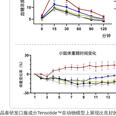
晶泰研发口服成分Tensotide™在动物模型上展现出良