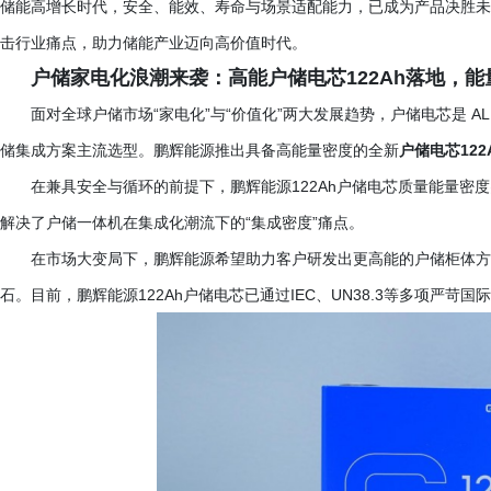
储能高增长时代，安全、能效、寿命与场景适配能力，已成为产品决胜未
击行业痛点，助力储能产业迈向高价值时代。
户储家电化浪潮来袭：高能户储电芯
122Ah落地，能量
面对全球户储市场
“家电化”与“价值化”两大发展趋势，户储电芯是 AL
储集成方案主流选型。鹏辉能源推出具备高能量密度的全新
户储电芯
122
在兼具安全与循环的前提下，鹏辉能源
122Ah户储电芯质量能量密度突
解决了户储一体机在集成化潮流下的“集成密度”痛点。
在市场大变局下，鹏辉能源希望助力客户研发出更高能的户储柜体方
石。目前，鹏辉能源122Ah户储电芯已通过IEC、UN38.3等多项严苛