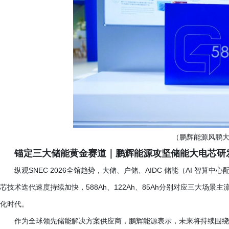
（鹏辉能源风鹏
锚定三大储能黄金赛道｜鹏辉能源攻坚储能大电芯研
纵观
SNEC 2026全馆趋势，大储、户储、AIDC 储能（AI 
芯技术迭代速度持续加快，588Ah、122Ah、85Ah分别对应三大场
化时代。
作为全球领先储能解决方案供应商，鹏辉能源表示，未来将持续围