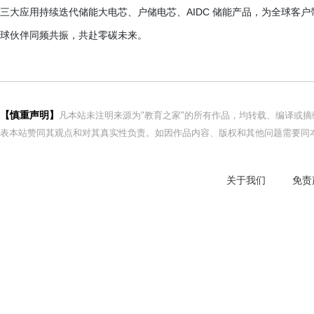
三大应用持续迭代储能大电芯、户储电芯、AIDC 储能产品，为全球客
球伙伴同频共振，共赴零碳未来。
【慎重声明】
凡本站未注明来源为"教育之家"的所有作品，均转载、编译或
表本站赞同其观点和对其真实性负责。如因作品内容、版权和其他问题需要同本
关于我们
免责