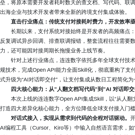
垒，将原本需要开发者耗时数天的查文档、写代码、联
出海企业与技术开发者带来全新的跨境支付集成体验。
直
击
行业
痛点：传统支付对接耗时费力，开发效率
长期以来，支付系统对接始终是开发者的高频痛点
反复调试异步回调、排查联调报错，整套流程往往需要
力，还可能因对接周期长拖慢业务上线节奏。
针对上述行业痛点，连连数字依托多年全球支付技术
规技术，完成Open API能力全面Skill化，彻底重构
式升级为“AI对话即交付”，让支付集成从数日工程简化
四大核心能力
：
从
"人翻文档写代码"到"AI 对话即交
本次上线的连连数字Open API集成Skill，以“
打造四大差异化核心能力，全方位降低全球支付接入门
对话式接入
，
实现从需求到代码的全程对话驱动
。
AI编程工具（Cursor、Kiro等）中输入自然语言需求