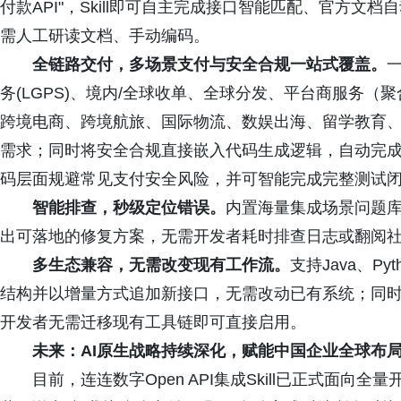
付款API"，Skill即可自主完成接口智能匹配、官方
需人工研读文档、手动编码。
全链路交付
，
多场景支付与安全合
规
一站式覆盖
。
务(LGPS)、境内/全球收单、全球分发、平台商服务（
跨境电商、跨境航旅、国际物流、数娱出海、留学教育
需求；同时将安全合规直接嵌入代码生成逻辑，自动完
码层面规避常见支付安全风险，并可智能完成完整测试
智能排
查，秒级定位错误
。
内置海量集成场景问题
出可落地的修复方案，无需开发者耗时排查日志或翻阅
多
生态
兼容
，无需改变
现有
工作流
。
支持Java、P
结构并以增量方式追加新接口，无需改动已有系统；同时
开发者无需迁移现有工具链即可直接启用。
未来
：
AI原生战略持续深化，赋能中国企业全球布
目前，连连数字Open API集成Skill已正式面向