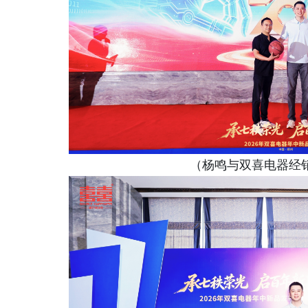
（杨鸣与双喜电器经