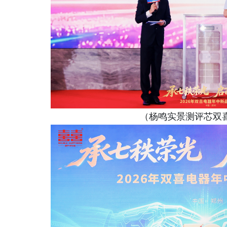
（杨鸣实景测评芯双