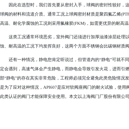
因此在选型时，我们首先要从密封入手，球阀的密封性较好，这
球阀的材料和流道介质。通常工况上球阀密封材质是聚四氟乙烯(PTF
高温、耐化学腐蚀的工况则采用氟橡胶(FKM)，如需更优异的耐高温
这类工况通常环境恶劣，室外阀门还须进行加厚油漆涂层处理以
蚀、耐高温的工况下均发挥良好，这两个方面不锈钢会比碳钢材质
还有一种情况，静电您肯定听说过，但管道内的“静电”可就不同
定会遇到，高速气体会产生静电，而静电会导致引发火花，进而引
部“静电”的存在其实非常危险，工程师必须完全避免此类危险情况发生
是为了应对这种情况，API607是应对软阀座阀门的耐火试验，使
此类认证的阀门才能保障安全使用。本文以上海阀门厂股份有限公