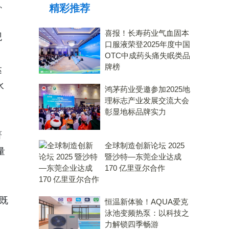
、
精彩推荐
喜报！长寿药业气血固本
观
口服液荣登2025年度中国
OTC中成药头痛失眠类品
牌榜
达
水
鸿茅药业受邀参加2025地
理标志产业发展交流大会
彰显地标品牌实力
。
著
全球制造创新论坛 2025
量
暨沙特—东莞企业达成
170 亿里亚尔合作
既
恒温新体验！AQUA爱克
泳池变频热泵：以科技之
力解锁四季畅游