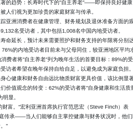
著的趋势：长寿时代下的"自主养老"——即保持良好健康
益被人们视为更加珍贵的家庭财富与传承。
追踪亚洲消费者在健康管理、财务规划及退休准备方面的
132名受访者，其中包括1,008名中国内地受访者。
着寿命延长，预计未来需要照护和财务支持的年限将分别
，76%的内地受访者目前未与父母同住，较亚洲地区平均
消费者将"自主养老"列为晚年生活的首要目标：89%的受
的受访者希望在晚年保持自给自足，以避免成为家庭负担
为身心健康和财务自由远比物质财富更具价值，该比例显
们价值观念的转变：62%的受访者将"自身健康和生活质
为明显。
富。"宏利亚洲首席执行官范思宏（Steve Finch）表
的家庭传承——当人们能够自主掌控健康与财务状况时，他们
。"