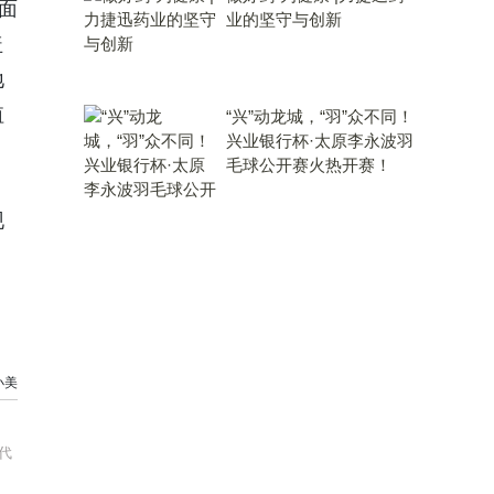
面
业的坚守与创新
盖
地
值
“兴”动龙城，“羽”众不同！
兴业银行杯·太原李永波羽
毛球公开赛火热开赛！
、
现
：
小美
代