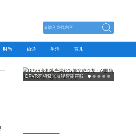
时尚
旅游
生活
育儿
DPVR亮相紫光展锐智能穿戴
沙龙：AI眼镜从“技术突破”迈
向“全民可用”
，
现