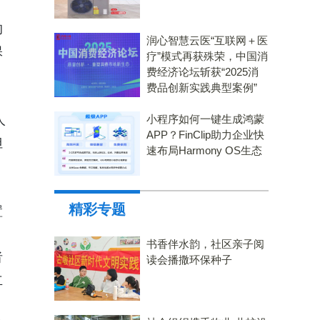
的
润心智慧云医“互联网＋医
保
疗”模式再获殊荣，中国消
费经济论坛斩获“2025消
费品创新实践典型案例”
人
小程序如何一键生成鸿蒙
APP？FinClip助力企业快
但
速布局Harmony OS生态
精彩专题
置
书香伴水韵，社区亲子阅
者
读会播撒环保种子
立