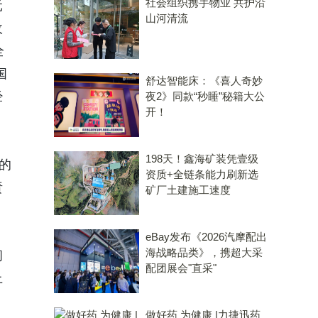
社会组织携手物业 共护沿
元
山河清流
收
全
国
舒达智能床：《喜人奇妙
经
夜2》同款“秒睡”秘籍大公
开！
198天！鑫海矿装凭壹级
的
资质+全链条能力刷新选
责
矿厂土建施工速度
。
eBay发布《2026汽摩配出
海战略品类》，携超大采
问
配团展会"直采"
上
做好药 为健康 |力捷迅药