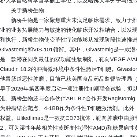
桥大学自然科学哲学硕士学位，以及哈佛大学分子与细
关于新桥生物
新桥生物是一家聚焦重大未满足临床需求、致力于
业的业务拓展能力与敏捷的转化临床开发相结合，以发
和执行，新桥生物使变革性疗法能够从发现阶段快速推
Givastomig和VIS-101领衔。其中，Givastomig是
是一款潜在同类最佳的双功能生物制剂，靶向VEGF-A/ANG2
Claudin 18.2的肿瘤微环境中条件性激活T细胞。Givast
他胃肠道恶性肿瘤，目前已获美国食品药品监督管理局（
早于2026年第四季度启动一项注册性III期联合试验，
准。新桥生物还与合作伙伴ABL Bio合作开发Ragisto
为肿瘤结合靶点、4-1BB作为条件性T细胞激活剂。此外，新
权益。Uliledlimab是一款抗CD73抗体，靶向肿瘤中由腺苷介
2，可为湿性年龄相关性黄斑变性(湿性AMD)和糖尿病性