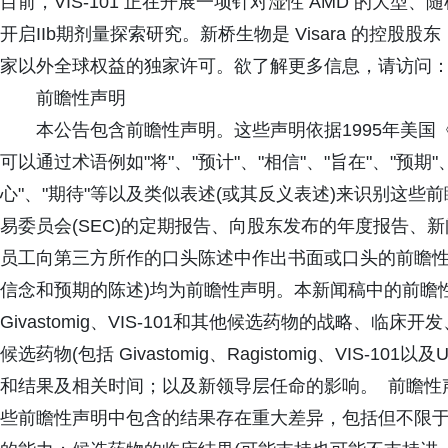
目前，VIS-101 正在开展一项针对湿性 AMD 的大型、随
开启IIb期剂量探索研究。新桥生物是 Visara 的控股股东，V
家以外全球权益的独家许可。欲了解更多信息，请访问：https://
前瞻性声明
本公告包含前瞻性声明。这些声明依据1995年美国
可以通过术语例如"将"、"预计"、"相信"、"旨在"、"预期"、
心"、"期待"等以及类似表述(或其反义表述)来识别这
易委员会(SEC)的定期报告、向股东发布的年度报告、
员工向第三方所作的口头陈述中作出书面或口头的前瞻性
信念和预期的陈述)均为前瞻性声明。本新闻稿中的前瞻
Givastomig、VIS-101和其他候选药物的战略、
候选药物(包括 Givastomig、Ragistomig、VIS-10
和结果及相关时间；以及新领导层任命的影响。 前瞻性
些前瞻性声明中包含的结果存在重大差异，包括但不限