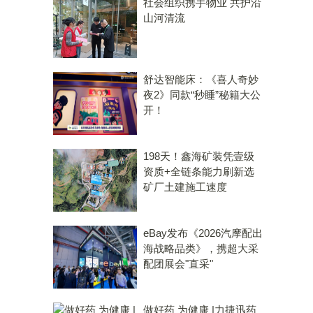
社会组织携手物业 共护沿
山河清流
舒达智能床：《喜人奇妙
夜2》同款“秒睡”秘籍大公
开！
198天！鑫海矿装凭壹级
资质+全链条能力刷新选
矿厂土建施工速度
eBay发布《2026汽摩配出
海战略品类》，携超大采
配团展会"直采"
做好药 为健康 |力捷迅药