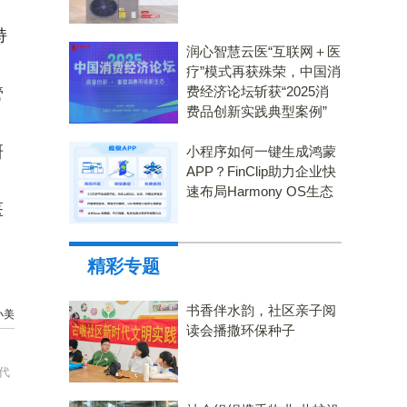
持
润心智慧云医“互联网＋医
疗”模式再获殊荣，中国消
费经济论坛斩获“2025消
管
费品创新实践典型案例”
研
小程序如何一键生成鸿蒙
APP？FinClip助力企业快
速布局Harmony OS生态
医
精彩专题
书香伴水韵，社区亲子阅
小美
读会播撒环保种子
代