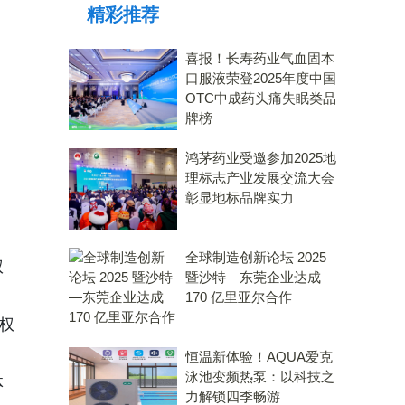
精彩推荐
喜报！长寿药业气血固本
口服液荣登2025年度中国
OTC中成药头痛失眠类品
牌榜
鸿茅药业受邀参加2025地
理标志产业发展交流大会
彰显地标品牌实力
全球制造创新论坛 2025
权
暨沙特—东莞企业达成
170 亿里亚尔合作
侵权
恒温新体验！AQUA爱克
泳池变频热泵：以科技之
体
力解锁四季畅游