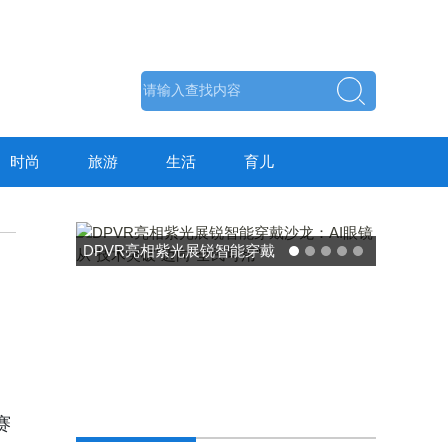
时尚
旅游
生活
育儿
DPVR亮相紫光展锐智能穿戴
沙龙：AI眼镜从“技术突破”迈
向“全民可用”
赛