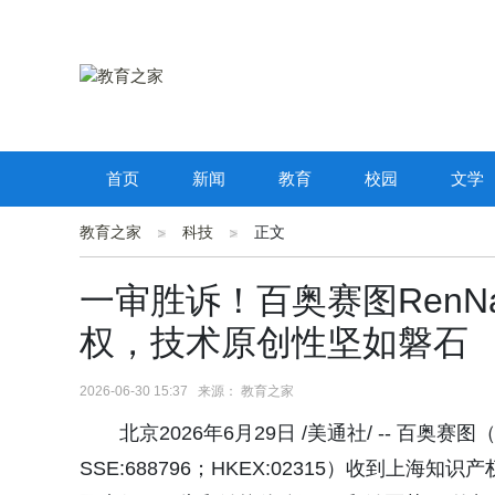
首页
新闻
教育
校园
文学
教育之家
科技
正文
一审胜诉！百奥赛图RenN
权，技术原创性坚如磐石
2026-06-30 15:37 来源： 教育之家
北京2026年6月29日 /美通社/ -- 百
SSE:688796；HKEX:02315）收到