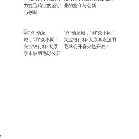
业的坚守与创新
“兴”动龙城，“羽”众不同！
兴业银行杯·太原李永波羽
毛球公开赛火热开赛！
，
，