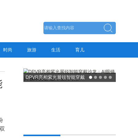
时尚
旅游
生活
育儿
DPVR亮相紫光展锐智能穿戴
东方药林"雪康保"
能
沙龙：AI眼镜从“技术突破”迈
荣膺2025食品营
向“全民可用”
力大奖
份
双
。