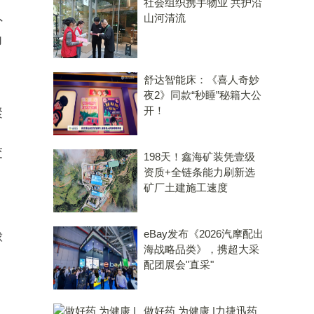
、
社会组织携手物业 共护沿
山河清流
外
力
舒达智能床：《喜人奇妙
夜2》同款“秒睡”秘籍大公
开！
聚
，
交
198天！鑫海矿装凭壹级
，
资质+全链条能力刷新选
矿厂土建施工速度
，
eBay发布《2026汽摩配出
球
海战略品类》，携超大采
配团展会"直采"
做好药 为健康 |力捷迅药