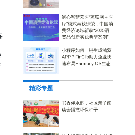
润心智慧云医“互联网＋医
疗”模式再获殊荣，中国消
费经济论坛斩获“2025消
香
费品创新实践典型案例”
小程序如何一键生成鸿蒙
便
APP？FinClip助力企业快
速布局Harmony OS生态
开
精彩专题
书香伴水韵，社区亲子阅
读会播撒环保种子