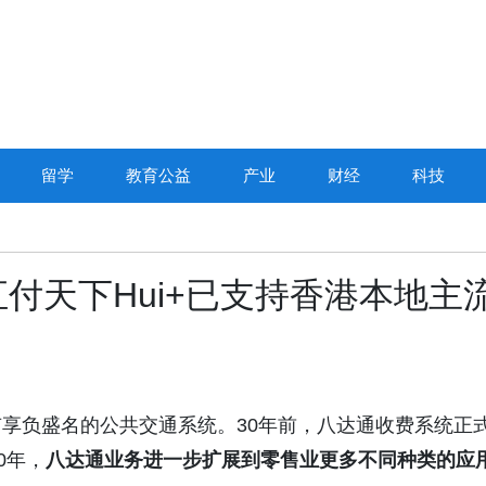
留学
教育公益
产业
财经
科技
DPVR亮相紫光
付天下Hui+已支持香港本地主
沙龙：AI眼镜从
向“全民
有享负盛名的公共交通系统。30年前，八达通收费系统正
0年，
八达通业务进一步扩展到零售业更多不同种类的应