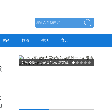
时尚
旅游
生活
育儿
展锐智能穿戴
东方药林"雪康保"凝胶型膳食
流
“技术突破”迈
荣膺2025食品营养健康创新
可用”
力大奖
式
用