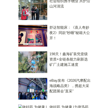
社会组织携手物业 共护沿
山河清流
舒达智能床：《喜人奇妙
夜2》同款“秒睡”秘籍大公
开！
198天！鑫海矿装凭壹级
资质+全链条能力刷新选
矿厂土建施工速度
eBay发布《2026汽摩配出
海战略品类》，携超大采
配团展会"直采"
做好药 为健康 |力捷迅药