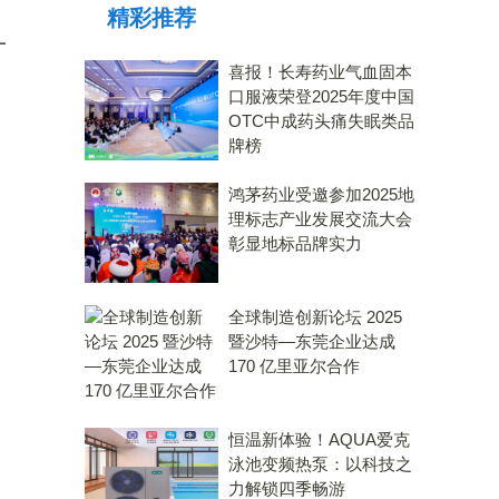
精彩推荐
一
喜报！长寿药业气血固本
口服液荣登2025年度中国
OTC中成药头痛失眠类品
牌榜
鸿茅药业受邀参加2025地
理标志产业发展交流大会
彰显地标品牌实力
全球制造创新论坛 2025
暨沙特—东莞企业达成
170 亿里亚尔合作
恒温新体验！AQUA爱克
泳池变频热泵：以科技之
力解锁四季畅游