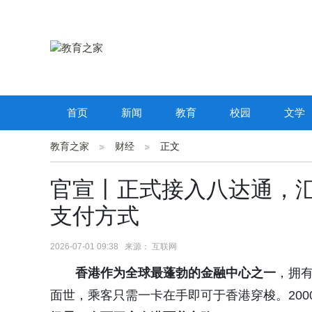
首页
新闻
教育
校园
文学
教育之家
财经
正文
官宣丨正式接入八达通，汇
支付方式
2026-07-01 09:38 来源： 互联网
香港作为全球最蓬勃的金融中心之一
，拥
面世，乘客只需一卡在手即可于香港穿梭。200