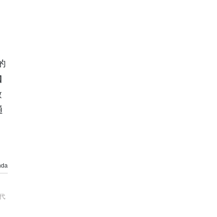
的
口
致
通
da
代