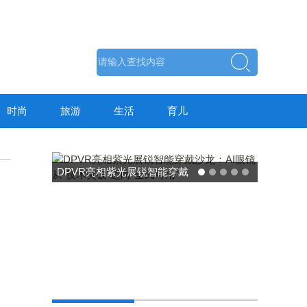
时尚
旅游
生活
育儿
东方药林"雪康保"凝胶型膳食
荣膺2025食品营养健康创新