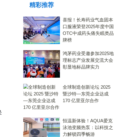
精彩推荐
力大奖
喜报！长寿药业气血固本
口服液荣登2025年度中国
OTC中成药头痛失眠类品
牌榜
鸿茅药业受邀参加2025地
理标志产业发展交流大会
彰显地标品牌实力
全球制造创新论坛 2025
暨沙特—东莞企业达成
170 亿里亚尔合作
轻
恒温新体验！AQUA爱克
泳池变频热泵：以科技之
力解锁四季畅游