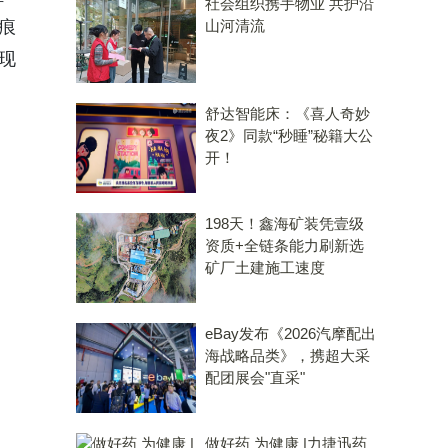
社会组织携手物业 共护沿
痕
山河清流
呈现
舒达智能床：《喜人奇妙
夜2》同款“秒睡”秘籍大公
开！
198天！鑫海矿装凭壹级
资质+全链条能力刷新选
矿厂土建施工速度
eBay发布《2026汽摩配出
海战略品类》，携超大采
配团展会"直采"
做好药 为健康 |力捷迅药