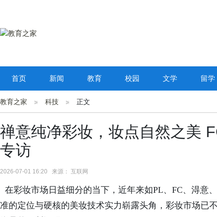
首页
新闻
教育
校园
文学
留学
教育之家
科技
正文
禅意纯净彩妆，妆点自然之美 FO
专访
2026-07-01 16:20 来源： 互联网
在彩妆市场日益细分的当下，近年来如
PL、FC、淂意
准的定位与硬核的美妆技术实力崭露头角，彩妆市场已