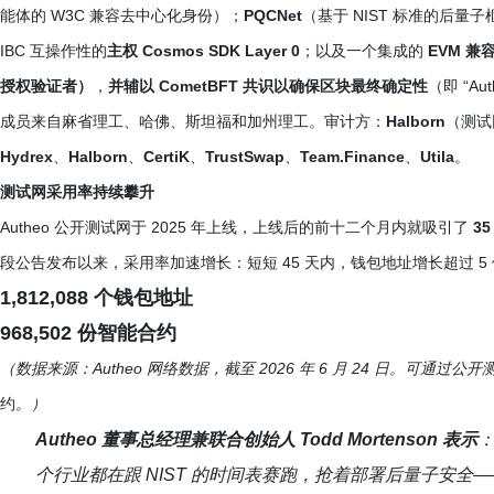
能体的 W3C 兼容去中心化身份）；
PQCNet
（基于 NIST 标准的后量
IBC 互操作性的
主权 Cosmos SDK Layer 0
；以及一个集成的
EVM 兼容
授权验证者）
，
并辅以 CometBFT 共识以确保区块最终确定性
（即 “A
成员来自麻省理工、哈佛、斯坦福和加州理工。审计方：
Halborn
（测试
Hydrex
、
Halborn
、
CertiK
、
TrustSwap
、
Team.Finance
、
Utila
。
测试网采用率持续攀升
Autheo 公开测试网于 2025 年上线，上线后的前十二个月内就吸引了
35
段公告发布以来，采用率加速增长：短短 45 天内，钱包地址增长超过 5
1,812,088 个钱包地址
968,502 份智能合约
（数据来源：Autheo 网络数据，截至 2026 年 6 月 24 日。可通过
约
。）
Autheo 董事总经理兼联合创始人 Todd Mortenson 表示
：
个行业都在跟 NIST 的时间表赛跑，抢着部署后量子安全