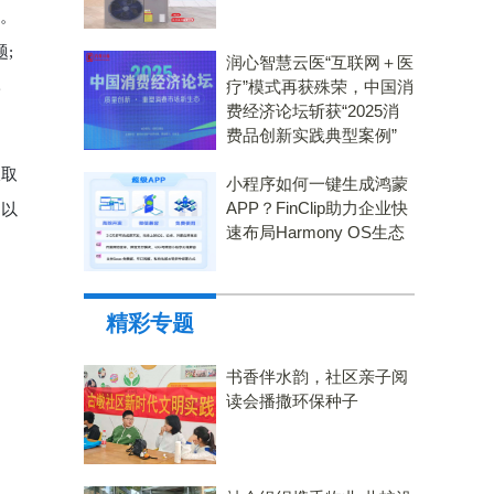
面。
;
润心智慧云医“互联网＋医
疗”模式再获殊荣，中国消
形
费经济论坛斩获“2025消
费品创新实践典型案例”
汲取
小程序如何一键生成鸿蒙
APP？FinClip助力企业快
，以
速布局Harmony OS生态
精彩专题
书香伴水韵，社区亲子阅
读会播撒环保种子