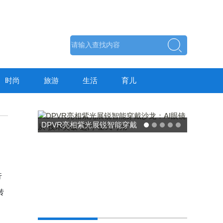
时尚
旅游
生活
育儿
DPVR亮相紫光展锐智能穿戴
沙龙：AI眼镜从“技术突破”迈
向“全民可用”
行
转