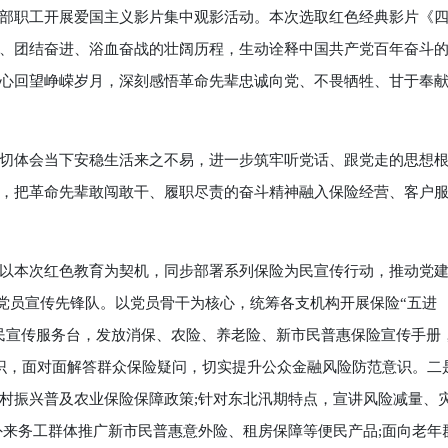
职工开展爱国主义影片集中观影活动。本次选取红色经典影片《
、团结奋进、浴血奋战的壮阔历程，生动诠释中国共产党百年奋斗
心回望峥嵘岁月，深刻感悟革命先辈忠诚向党、不畏牺牲、甘于奉
体会当下安稳生活来之不易，进一步筑牢听党话、跟党走的思想
，把革命先辈敢闯敢干、履职尽责的奋斗精神融入保险经营、客户
以本次红色教育为契机，同步部署系列保险为民宣传行动，推动党
建党员宣传先锋队。以党员骨干为核心，统筹各支机构开展保险“五进
民宣传服务台，发放消保、农险、养老险、新市民普惠保险宣传手册
识，面对面解答群众保险疑问，切实提升公众金融风险防范意识。二
村振兴普及农业保险保障政策;针对东北汛期特点，宣讲风险减量、
外来务工群体推广新市民普惠意外险、租房保障等便民产品;面向老年