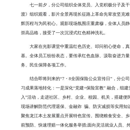
七一前夕，分公司组织全体党员、入党积极分子及干部
渡》组织观看，影片全景再现长征路上革命先辈攻坚克难
辉历程与为民初心。观影现场氛围庄重肃穆，全体人员静
崇高品格，接受了一次沉浸式红色精神洗礼。
大家在光影课堂中重温红色历史、叩问初心使命，真切
基。全体员工纷纷表态，要传承红色血脉、汲取奋进力量
务、民生保障各项工作。
结合即将到来的“7・8全国保险公众宣传日”，分公司
习成果落地转化：一是深化“党建+保险宣教” 融合，组
入”活动，走进社区、乡村、企业、校园、机关，搭建便
现场讲解防范代理退保、金融诈 骗、防灾减损等实用知
聚焦龙江本土发展重点开展特色宣传。围绕粮食安全、乡
前预防、快速理赔一体化服务举措;面向灵活就业人员、