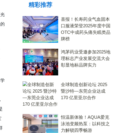
精彩推荐
四
的光
喜报！长寿药业气血固本
献的
口服液荣登2025年度中国
OTC中成药头痛失眠类品
牌榜
根
鸿茅药业受邀参加2025地
服
理标志产业发展交流大会
彰显地标品牌实力
建学
全球制造创新论坛 2025
暨沙特—东莞企业达成
170 亿里亚尔合作
，
是
恒温新体验！AQUA爱克
灾
泳池变频热泵：以科技之
群
力解锁四季畅游