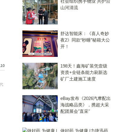
社会组织携手物业 共护沿
山河清流
舒达智能床：《喜人奇妙
夜2》同款“秒睡”秘籍大公
开！
198天！鑫海矿装凭壹级
10
资质+全链条能力刷新选
矿厂土建施工速度
代
eBay发布《2026汽摩配出
海战略品类》，携超大采
配团展会"直采"
做好药 为健康 |力捷迅药