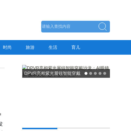
时尚
旅游
生活
育儿
东方药林"雪康保"凝胶型膳食
荣膺2025食品营养健康创新
力大奖
种
发