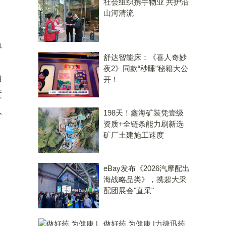
社会组织携手物业 共护沿
山河清流
单
舒达智能床：《喜人奇妙
夜2》同款“秒睡”秘籍大公
内
开！
度
人
198天！鑫海矿装凭壹级
资质+全链条能力刷新选
矿厂土建施工速度
eBay发布《2026汽摩配出
海战略品类》，携超大采
配团展会"直采"
做好药 为健康 |力捷迅药