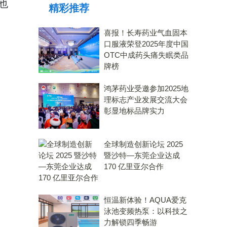
，也
精彩推荐
喜报！长寿药业气血固本
口服液荣登2025年度中国
OTC中成药头痛失眠类品
牌榜
鸿茅药业受邀参加2025地
理标志产业发展交流大会
彰显地标品牌实力
全球制造创新论坛 2025
暨沙特—东莞企业达成
170 亿里亚尔合作
恒温新体验！AQUA爱克
泳池变频热泵：以科技之
力解锁四季畅游