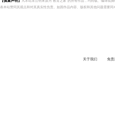
【慎重声明】
凡本站未注明来源为"教育之家"的所有作品，均转载、编译或
表本站赞同其观点和对其真实性负责。如因作品内容、版权和其他问题需要同本
关于我们
免责