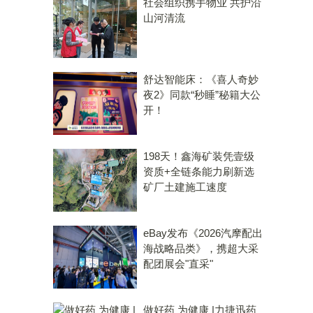
社会组织携手物业 共护沿
山河清流
舒达智能床：《喜人奇妙
夜2》同款“秒睡”秘籍大公
开！
198天！鑫海矿装凭壹级
资质+全链条能力刷新选
矿厂土建施工速度
eBay发布《2026汽摩配出
海战略品类》，携超大采
配团展会"直采"
做好药 为健康 |力捷迅药