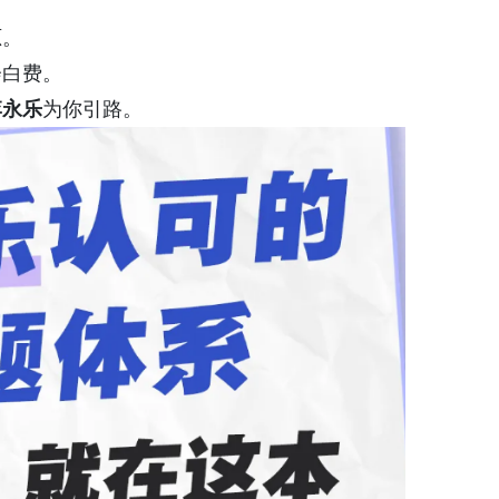
忑。
会白费。
李永乐
为你引路。