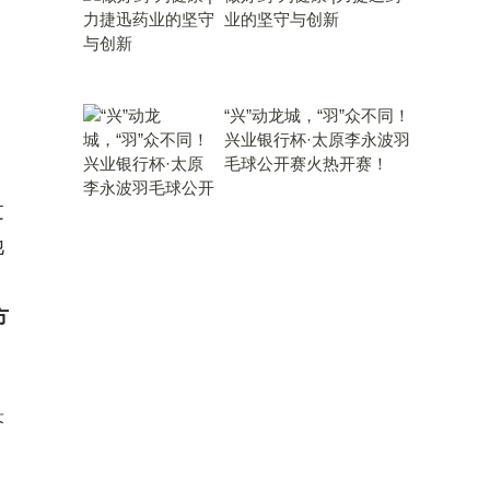
业的坚守与创新
“兴”动龙城，“羽”众不同！
兴业银行杯·太原李永波羽
毛球公开赛火热开赛！
过
他
。
方
答