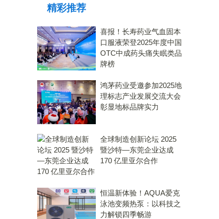
精彩推荐
力大奖
喜报！长寿药业气血固本
口服液荣登2025年度中国
OTC中成药头痛失眠类品
牌榜
鸿茅药业受邀参加2025地
理标志产业发展交流大会
彰显地标品牌实力
全球制造创新论坛 2025
暨沙特—东莞企业达成
170 亿里亚尔合作
恒温新体验！AQUA爱克
泳池变频热泵：以科技之
力解锁四季畅游