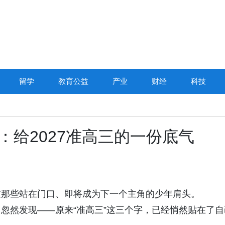
留学
教育公益
产业
财经
科技
DPVR亮相紫光展
：给2027准高三的一份底气
沙龙：AI眼镜从“技
向“全民可用
过那些站在门口、即将成为下一个主角的少年肩头。
忽然发现——原来“准高三”这三个字，已经悄然贴在了自