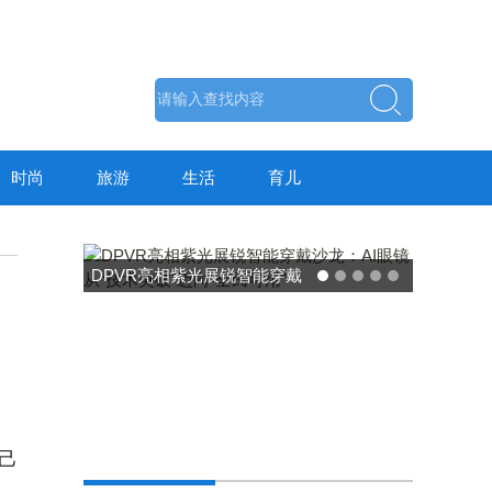
时尚
旅游
生活
育儿
锐智能穿戴
术突破”迈
”
东方药林"雪康保"凝胶型膳食
己
荣膺2025食品营养健康创新