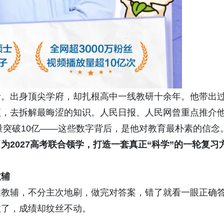
士。出身顶尖学府，却扎根高中一线教研十余年。他带出
频，去拆解最晦涩的知识。人民日报、人民网曾重点推介
量突破10亿——这些数字背后，是他对教育最朴素的信念
为2027高考联合领学
，
打造一套真正“科学”
的一轮复习
教辅
堆教辅，不分主次地刷，做完对答案，错了就看一眼正确
做了，成绩却纹丝不动。