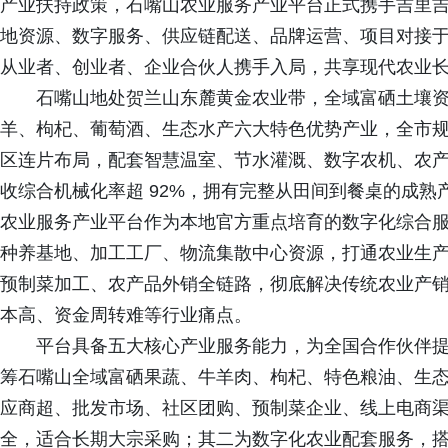
产业扶持政策，石嘴山农业服务产业平台正式携手吉里
地资源、数字服务、供应链配送、品牌运营、项目对接
从业者、创业者、企业合伙人携手入局，共享现代农业
石嘴山地处贺兰山东麓黄金农业带，全域富硒土壤
羊、枸杞、葡萄酒、生态水产六大特色优势产业，全市
区连片布局，配套智慧温室、节水灌溉、数字农机、农
收综合机械化率超 92%，拥有完整从田间到餐桌的成
农业服务产业平台作为本地官方重点培育的数字化综合
种养基地、加工工厂、物流集散中心资源，打通农业生
预制菜加工、农产品外销全链路，彻底解决传统农业产
本高、资金周转难等行业痛点。
平台具备五大核心产业服务能力，为全国合作伙伴
筹石嘴山全域富硒果蔬、牛羊肉、枸杞、特色粮油、生
应商超、批发市场、社区团购、预制菜企业、线上电商
全，适合长期大宗采购；其二为数字化农业配套服务，