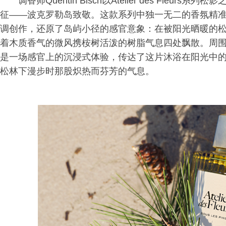
调香师Quentin Bisch以Atelier des Fleurs
征——波克罗勒岛致敬。这款系列中独一无二的香氛精
调创作，还原了岛屿小径的感官意象：在被阳光晒暖的
着木质香气的微风携桉树活泼的树脂气息四处飘散。周
是一场感官上的沉浸式体验，传达了这片沐浴在阳光中
松林下漫步时那股炽热而芬芳的气息。