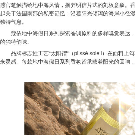
感官笔触描绘地中海风情，摒弃明信片式的刻板意象。
起关于法国南部的私密记忆：沿着阳光倾泻的海岸小径
独特气息。
蔻依地中海假日系列探索香调原料的多样嗅觉表达
的独特韵味。
品牌标志性工艺“太阳褶”（plissé soleil）在面料上勾
来灵感。每款地中海假日系列香氛皆承载着阳光的回响