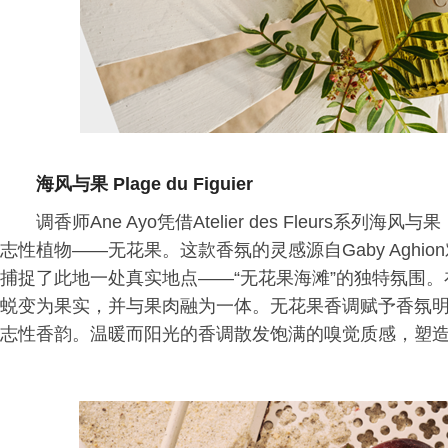
海风与果 Plage du Figuier
调香师Ane Ayo凭借Atelier des Fleurs系列海风
志性植物——无花果。这款香氛的灵感源自Gaby Agh
捕捉了此地一处真实地点——“无花果海滩”的独特氛围
蜕变为果实，并与果肉融为一体。无花果香调赋予香氛
志性香韵。温暖而阳光的香调散发饱满的嗅觉质感，塑