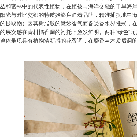
丛和密林中的代表性植物，在植被与海洋交融的干旱海岸地
阳光与对比交织的特质始终启迪着品牌，精准捕捉地中
的提取物）因其树脂般的微妙香气而备受香水界推崇，
的层次感在青柑橘香调的衬托下愈发鲜明。两种“绿色”
整体呈现具有植物清新感的花香调，在麝香与木质后调