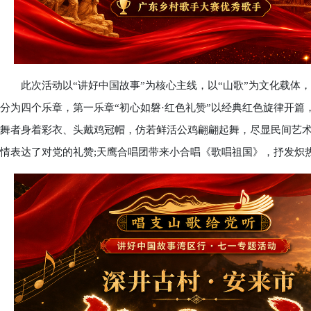
此次活动以“讲好中国故事”为核心主线，以“山歌”为文化载体
分为四个乐章，第一乐章“初心如磐·红色礼赞”以经典红色旋律开
舞者身着彩衣、头戴鸡冠帽，仿若鲜活公鸡翩翩起舞，尽显民间艺术
情表达了对党的礼赞;天鹰合唱团带来小合唱《歌唱祖国》，抒发炽