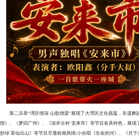
第二乐章“湾区情深·山歌绕梁”展现了大湾区文化底蕴，非遗舞蹈
情》、《梦回广州》、《深井古村·安来市》等节目各具特色，展现
炒绿 茶仙出山》等节目尽显岭南风情;小合唱《生命的河》、《月