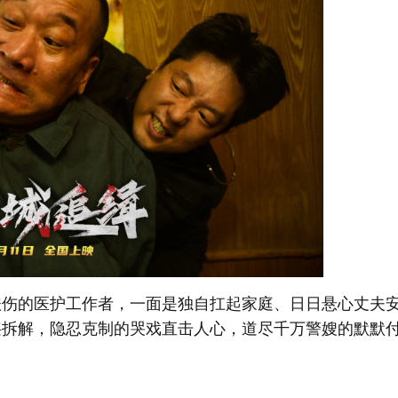
扶伤的医护工作者，一面是独自扛起家庭、日日悬心丈夫
层拆解，隐忍克制的哭戏直击人心，道尽千万警嫂的默默