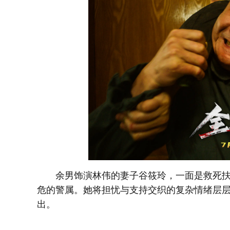
余男饰演林伟的妻子谷筱玲，一面是救死
危的警属。她将担忧与支持交织的复杂情绪层
出。