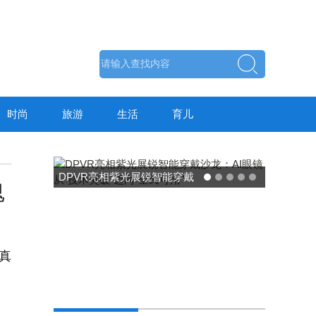
时尚
旅游
生活
育儿
东方药林"雪康保"凝胶型膳食
魂
荣膺2025食品营养健康创新
力大奖
真
、
、