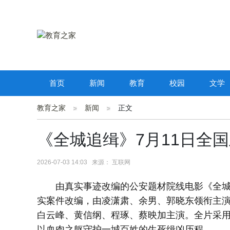
首页
新闻
教育
校园
文学
教育之家
新闻
正文
《全城追缉》7月11日全
2026-07-03 14:03 来源： 互联网
由真实事迹改编的公安题材院线电影《全城
实案件改编，由凌潇肃、余男、郭晓东领衔主
白云峰、黄信纲、程琢、蔡映加主演。全片采用写
以血肉之躯守护一城百姓的生死缉凶历程。