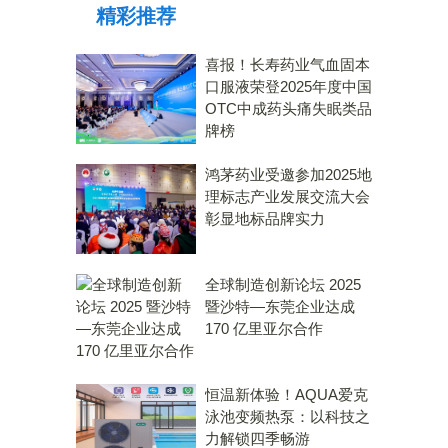
精彩推荐
喜报！长寿药业气血固本
口服液荣登2025年度中国
OTC中成药头痛失眠类品
牌榜
鸿茅药业受邀参加2025地
理标志产业发展交流大会
彰显地标品牌实力
全球制造创新论坛 2025
暨沙特—东莞企业达成
170 亿里亚尔合作
恒温新体验！AQUA爱克
泳池变频热泵：以科技之
力解锁四季畅游