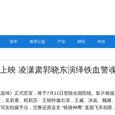
留学
教育公益
产业
财经
科技
国上映 凌潇肃郭晓东演绎铁血警
追缉》正式官宣，将于7月11日登陆全国院线。影片根据
演，吴若甫、程莉莎、王韬特邀出演，王威、沐岚、魏璐
实拍摄手法，完整还原这支 “铁骑神鹰” 直面飞车劫匪