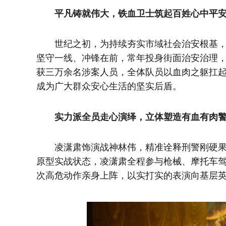
平凡铸就伟大，铁血卫士筑起百姓心中平
世纪之初，为持续夯实市域社会治安根基
坚守一线、冲锋在前，常年投身街面治安治理
获三万余名涉案人员，全体队员以血肉之躯扛
成为广大群众安心生活的坚实后盾。
实力派全员走心演绎，立体塑造有血有肉
凌潇肃饰演战神林伟，精准诠释刑警刚硬
原型实战状态，凌潇肃全程参与枪械、摩托车
次高危动作亲身上阵，以实打实的表演向基层