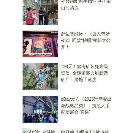
社会组织携手物业 共护沿
山河清流
舒达智能床：《喜人奇妙
夜2》同款“秒睡”秘籍大公
开！
198天！鑫海矿装凭壹级
资质+全链条能力刷新选
矿厂土建施工速度
eBay发布《2026汽摩配出
海战略品类》，携超大采
配团展会"直采"
做好药 为健康 |力捷迅药