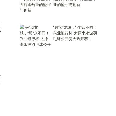
业的坚守与创新
终
“兴”动龙城，“羽”众不同！
抓
兴业银行杯·太原李永波羽
，
毛球公开赛火热开赛！
合
多