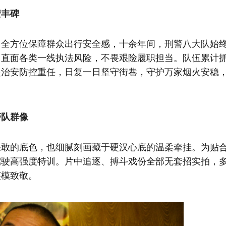
安丰碑
，全方位保障群众出行安全感，十余年间，刑警八大队始
，直面各类一线执法风险，不畏艰险履职担当。队伍累计
起治安防控重任，日复一日坚守街巷，守护万家烟火安稳
警队群像
果敢的底色，也细腻刻画藏于硬汉心底的温柔牵挂。为贴
驾驶高强度特训。片中追逐、搏斗戏份全部无套招实拍，
英模致敬。